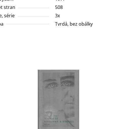
t stran
508
e, série
3x
ba
Tvrdá, bez obálky