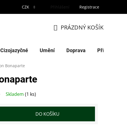
CZK
Přihlášení
Registrace
PRÁZDNÝ KOŠÍK
NÁKUPNÍ
KOŠÍK
Cizojazyčné
Umění
Doprava
Příroda
on Bonaparte
onaparte
Skladem
(1 ks)
DO KOŠÍKU