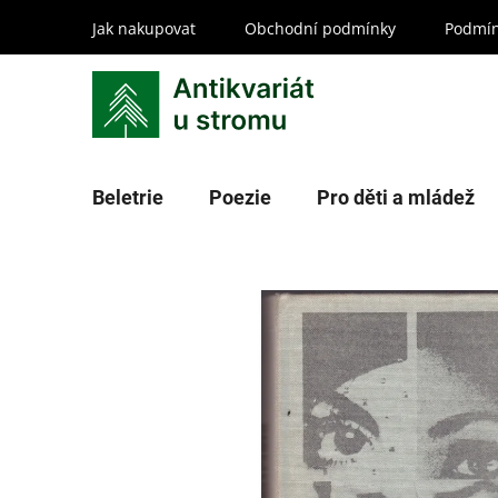
Přejít
Jak nakupovat
Obchodní podmínky
Podmín
na
obsah
Beletrie
Poezie
Pro děti a mládež