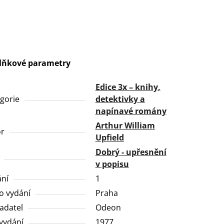
lňkové parametry
Edice 3x – knihy,
gorie
detektivky a
napínavé romány
Arthur William
or
Upfield
Dobrý - upřesnění
v popisu
ní
1
o vydání
Praha
adatel
Odeon
vydání
1977