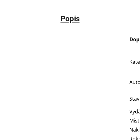
Popis
Dop
Kate
Aut
Stav
Vydá
Míst
Nakl
Rok 