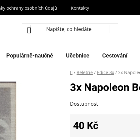
ky ochrany osobních údajů
Kontakty
Populárně-naučné
Učebnice
Cestování
Domů
/
Beletrie
/
Edice 3x
/
3x Napole
3x Napoleon B
Dostupnost
40 Kč
Měrná cena: