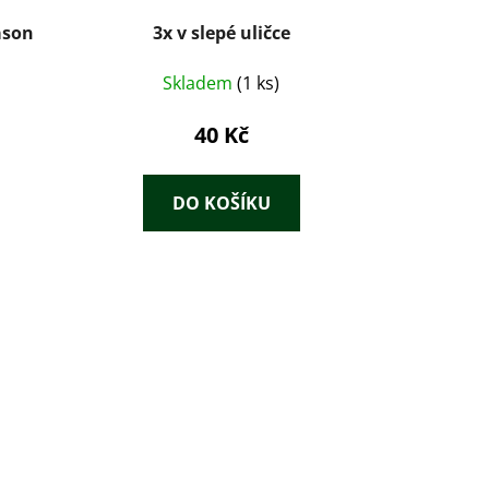
ason
3x v slepé uličce
Skladem
(1 ks)
40 Kč
DO KOŠÍKU