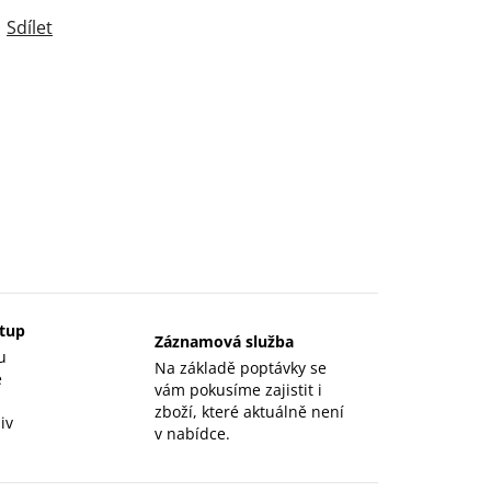
Sdílet
stup
Záznamová služba
u
Na základě poptávky se
e
vám pokusíme zajistit i
zboží, které aktuálně není
iv
v nabídce.