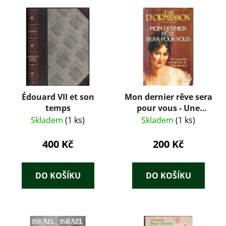
Édouard VII et son
Mon dernier rêve sera
temps
pour vous - Une
biographie
Skladem
(1 ks)
Skladem
(1 ks)
sentimentale de
Chateaubriand
400 Kč
200 Kč
DO KOŠÍKU
DO KOŠÍKU