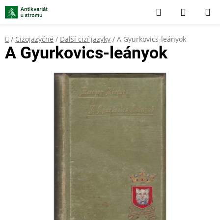
Přejít
Hledat
NÁKUP
na
KOŠÍK
obsah
Domů
/
Cizojazyčné
/
Další cizí jazyky
/
A Gyurkovics-leányok
A Gyurkovics-leányok