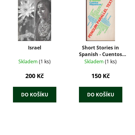
Israel
Short Stories in
Spanish - Cuentos
Hispánicos
Skladem
(1 ks)
Skladem
(1 ks)
200 Kč
150 Kč
DO KOŠÍKU
DO KOŠÍKU