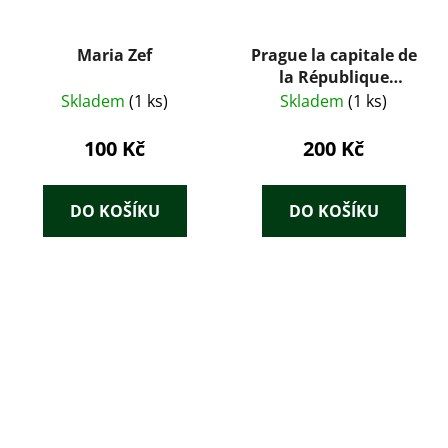
Maria Zef
Prague la capitale de
la République
Tchécoslovaque
Skladem
(1 ks)
Skladem
(1 ks)
100 Kč
200 Kč
DO KOŠÍKU
DO KOŠÍKU