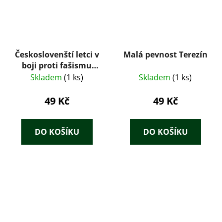
Českoslovenští letci v
Malá pevnost Terezín
boji proti fašismu
(1987) – Zdeněk
Skladem
(1 ks)
Skladem
(1 ks)
Šmoldas
49 Kč
49 Kč
DO KOŠÍKU
DO KOŠÍKU