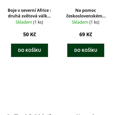
Boje v severní Africe :
Na pomoc
druhá světová válka,
československému
Afrika 1941
lidu – Čestmír Amort
Skladem
(1 ks)
Skladem
(1 ks)
(ČSAV, 1960)
50 Kč
69 Kč
DO KOŠÍKU
DO KOŠÍKU