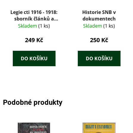
Legie cti 1916 - 1918:
Historie SNB v
sborník článků a
dokumentech
vzpomínek
Skladem
(1 ks)
Skladem
(1 ks)
249 Kč
250 Kč
DO KOŠÍKU
DO KOŠÍKU
Podobné produkty