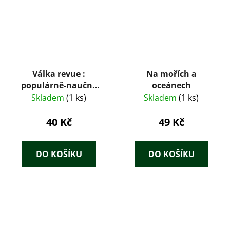
Válka revue :
Na mořích a
populárně-naučný
oceánech
magazín zaměřený
Skladem
(1 ks)
Skladem
(1 ks)
na dějiny vojenství 1 -
2 /10
40 Kč
49 Kč
DO KOŠÍKU
DO KOŠÍKU