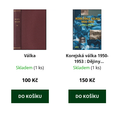
Válka
Korejská válka 1950-
1953 : Dějiny
konfliktu očima
Skladem
(1 ks)
Skladem
(1 ks)
korespondentů
Associated Press
100 Kč
150 Kč
DO KOŠÍKU
DO KOŠÍKU