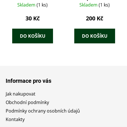
Skladem
(1 ks)
Skladem
(1 ks)
30 Kč
200 Kč
DO KOŠÍKU
DO KOŠÍKU
Z
á
Informace pro vás
p
a
Jak nakupovat
t
Obchodní podmínky
í
Podmínky ochrany osobních údajů
Kontakty