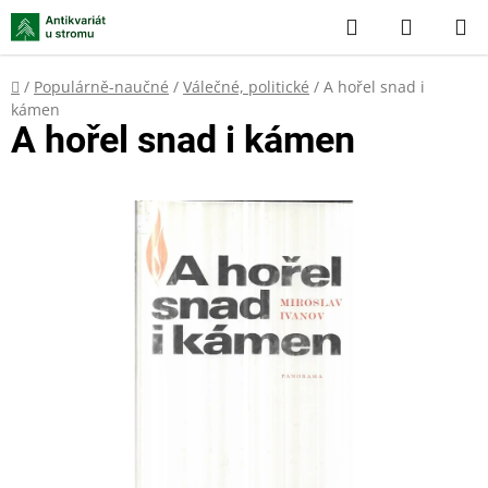
Přejít
Hledat
NÁKUP
na
KOŠÍK
obsah
Domů
/
Populárně-naučné
/
Válečné, politické
/
A hořel snad i
kámen
A hořel snad i kámen