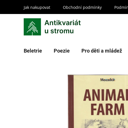
Přejít
Jak nakupovat
Obchodní podmínky
Podmín
na
obsah
Beletrie
Poezie
Pro děti a mládež