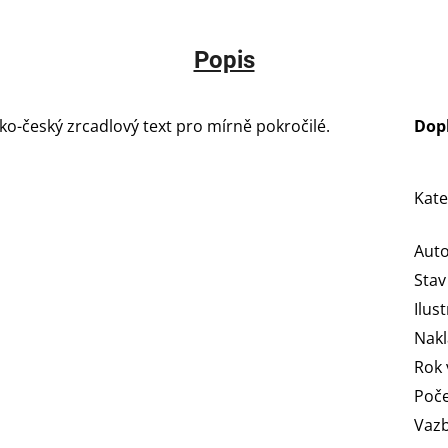
Popis
cko-český zrcadlový text pro mírně pokročilé.
Dop
Kate
Aut
Stav
Ilus
Nakl
Rok 
Poče
Vaz