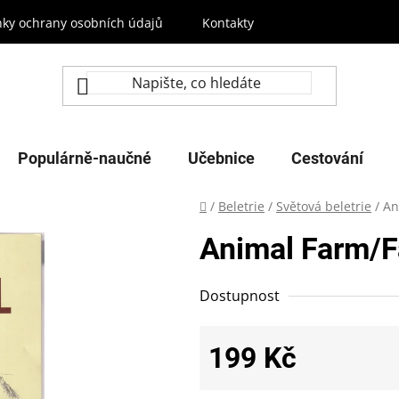
ky ochrany osobních údajů
Kontakty
Populárně-naučné
Učebnice
Cestování
Domů
/
Beletrie
/
Světová beletrie
/
An
Animal Farm/F
Dostupnost
199 Kč
Měrná cena: