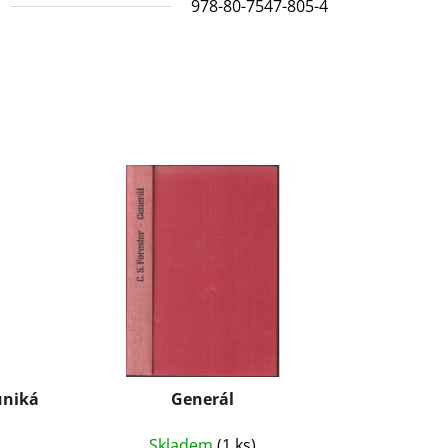
N
978-80-7547-805-4
uniká
Generál
Skladem
(1 ks)