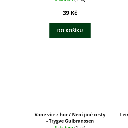
39 Kč
DO KOŠÍKU
Vane vítr z hor / Není jiné cesty
Lei
- Trygve Gulbranssen
Skladem
(1 ks)