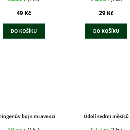
49 Kč
29 Kč
DO KOŠÍKU
DO KOŠÍKU
ningenův boj s mravenci
Údolí sedmi měsíců
Skladem
(1 ks)
Skladem
(1 ks)