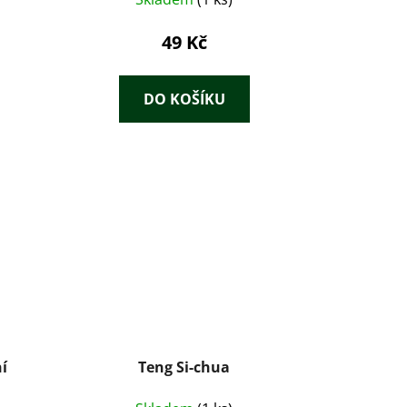
49 Kč
DO KOŠÍKU
í
Teng Si-chua