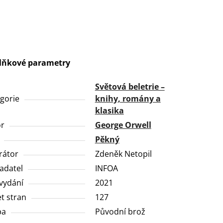
lňkové parametry
Světová beletrie –
gorie
knihy, romány a
klasika
or
George Orwell
Pěkný
trátor
Zdeněk Netopil
adatel
INFOA
vydání
2021
t stran
127
ba
Původní brož