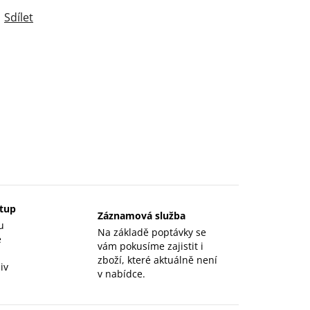
Sdílet
stup
Záznamová služba
u
Na základě poptávky se
e
vám pokusíme zajistit i
zboží, které aktuálně není
iv
v nabídce.