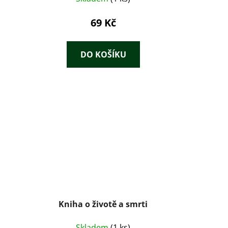
69 Kč
DO KOŠÍKU
Kniha o životě a smrti
Skladem
(1 ks)