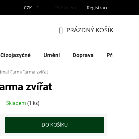
CZK
Přihlášení
Registrace
PRÁZDNÝ KOŠÍK
NÁKUPNÍ
KOŠÍK
Cizojazyčné
Umění
Doprava
Příroda
imal Farm/Farma zvířat
arma zvířat
Skladem
(1 ks)
DO KOŠÍKU