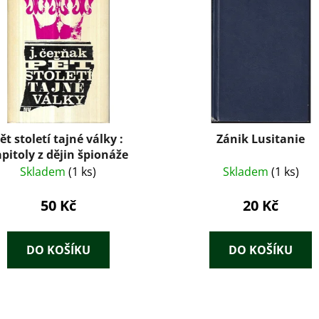
ět století tajné války :
Zánik Lusitanie
pitoly z dějin špionáže
Skladem
(1 ks)
Skladem
(1 ks)
50 Kč
20 Kč
DO KOŠÍKU
DO KOŠÍKU