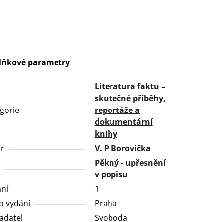
lňkové parametry
Literatura faktu –
skutečné příběhy,
gorie
reportáže a
dokumentární
knihy
or
V. P Borovička
Pěkný - upřesnění
v popisu
ní
1
o vydání
Praha
adatel
Svoboda