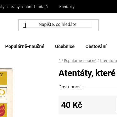
ky ochrany osobních údajů
Kontakty
Populárně-naučné
Učebnice
Cestování
Domů
/
Populárně-naučné
/
Literatura
Atentáty, kter
Dostupnost
40 Kč
Měrná cena: