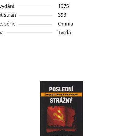
vydání
1975
t stran
393
e, série
Omnia
ba
Tvrdá