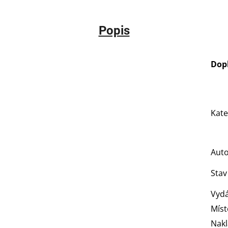
Popis
Dop
Kate
Aut
Stav
Vydá
Míst
Nakl