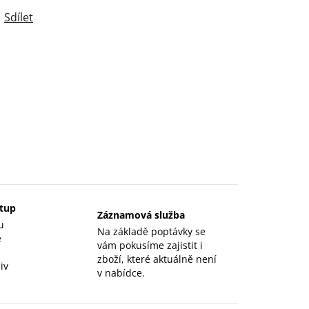
Sdílet
stup
Záznamová služba
u
Na základě poptávky se
e
vám pokusíme zajistit i
zboží, které aktuálně není
iv
v nabídce.