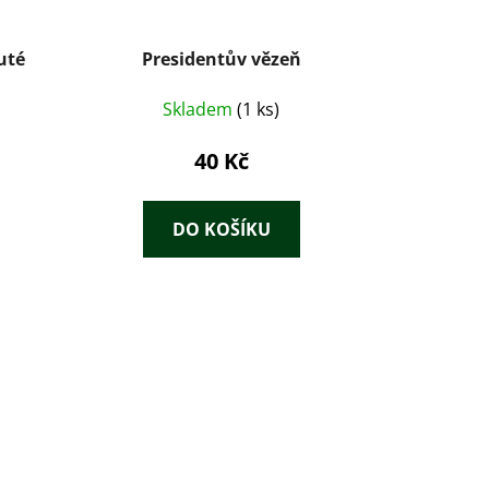
uté
Presidentův vězeň
Skladem
(1 ks)
40 Kč
DO KOŠÍKU