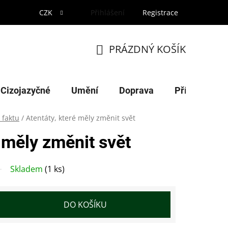
CZK
Přihlášení
Registrace
PRÁZDNÝ KOŠÍK
NÁKUPNÍ
KOŠÍK
Cizojazyčné
Umění
Doprava
Příroda
 faktu
/
Atentáty, které měly změnit svět
é měly změnit svět
Skladem
(1 ks)
DO KOŠÍKU