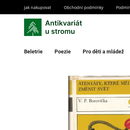
Přejít
Jak nakupovat
Obchodní podmínky
Podmín
na
obsah
Beletrie
Poezie
Pro děti a mládež