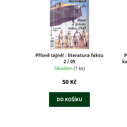
Přísně tajné! : literatura faktu
P
2 / 05
ka
Skladem
(1 ks)
50 Kč
DO KOŠÍKU