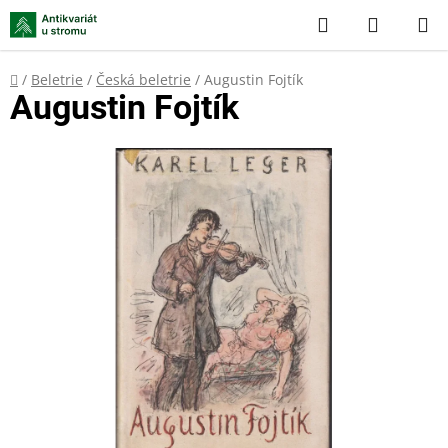
Přejít
Hledat
NÁKUP
na
KOŠÍK
obsah
Domů
/
Beletrie
/
Česká beletrie
/
Augustin Fojtík
Augustin Fojtík