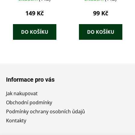
149 Kč
99 Kč
DO KOŠÍKU
DO KOŠÍKU
Z
á
Informace pro vás
p
a
Jak nakupovat
t
Obchodní podmínky
í
Podmínky ochrany osobních údajů
Kontakty