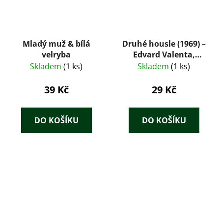
Mladý muž & bílá
Druhé housle (1969) –
velryba
Edvard Valenta,
román o velké cestě
Skladem
(1 ks)
Skladem
(1 ks)
Emila Holuba
39 Kč
29 Kč
DO KOŠÍKU
DO KOŠÍKU