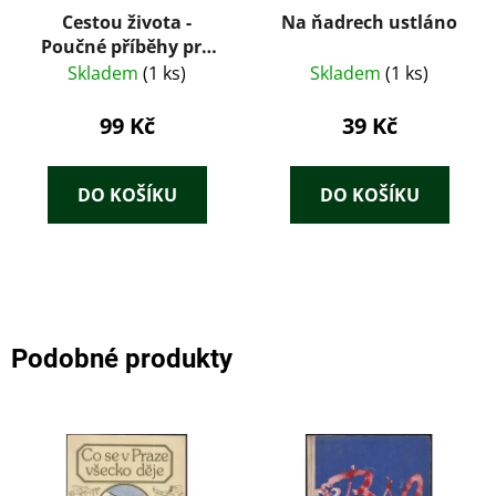
Cestou života -
Na ňadrech ustláno
Poučné příběhy pro
mladé i staré
Skladem
(1 ks)
Skladem
(1 ks)
99 Kč
39 Kč
DO KOŠÍKU
DO KOŠÍKU
Podobné produkty