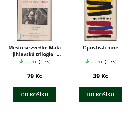
Město se zvedlo: Malá
Opustíš-li mne
jihlavská trilogie –
Jan Machoň (1955)
Skladem
(1 ks)
Skladem
(1 ks)
79 Kč
39 Kč
DO KOŠÍKU
DO KOŠÍKU