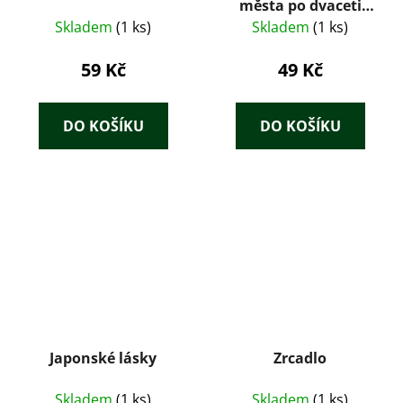
města po dvaceti
letech : televizní
Skladem
(1 ks)
Skladem
(1 ks)
román podle
stejnojmenného
59 Kč
49 Kč
seriálu
DO KOŠÍKU
DO KOŠÍKU
Japonské lásky
Zrcadlo
Skladem
(1 ks)
Skladem
(1 ks)