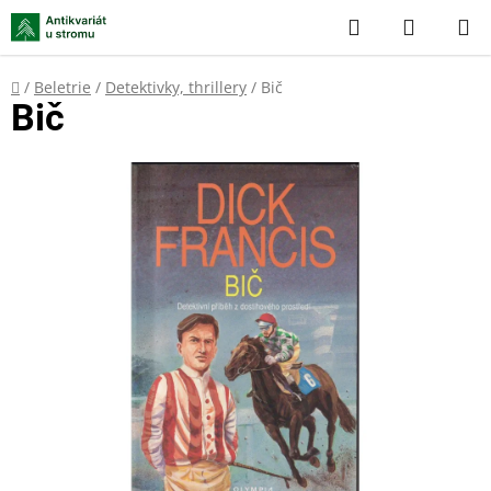
Přejít
Hledat
NÁKUP
na
KOŠÍK
obsah
Domů
/
Beletrie
/
Detektivky, thrillery
/
Bič
Bič