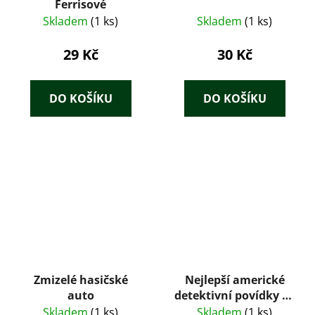
Ferrisové
Skladem
(1 ks)
Skladem
(1 ks)
29 Kč
30 Kč
DO KOŠÍKU
DO KOŠÍKU
Zmizelé hasičské
Nejlepší americké
auto
detektivní povídky 2 -
Scott Turow
Skladem
(1 ks)
Skladem
(1 ks)