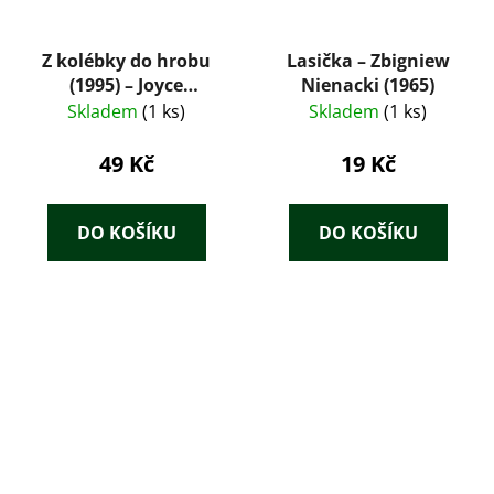
Z kolébky do hrobu
Lasička – Zbigniew
(1995) – Joyce
Nienacki (1965)
Eggintonová
Skladem
(1 ks)
Skladem
(1 ks)
49 Kč
19 Kč
DO KOŠÍKU
DO KOŠÍKU