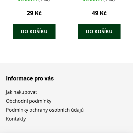
29 Kč
49 Kč
DO KOŠÍKU
DO KOŠÍKU
Z
á
Informace pro vás
p
a
Jak nakupovat
t
Obchodní podmínky
í
Podmínky ochrany osobních údajů
Kontakty