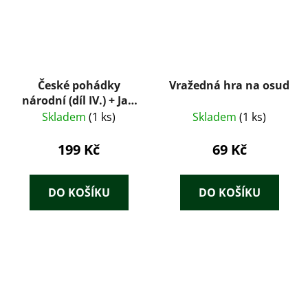
České pohádky
Vražedná hra na osud
národní (díl IV.) + Jan
Kollár: Slávy dcera
Skladem
(1 ks)
Skladem
(1 ks)
(Dobový konvolut
1925)
199 Kč
69 Kč
DO KOŠÍKU
DO KOŠÍKU