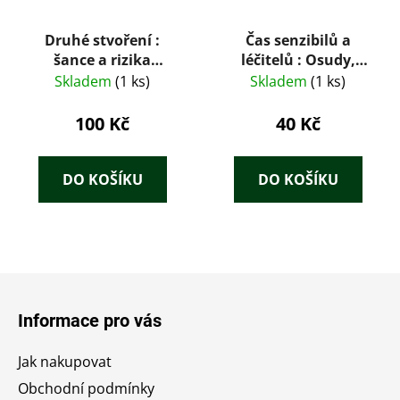
Druhé stvoření :
Čas senzibilů a
šance a rizika
léčitelů : Osudy,
genetické revoluce
příběhy, záhady, rady
Skladem
(1 ks)
Skladem
(1 ks)
100 Kč
40 Kč
DO KOŠÍKU
DO KOŠÍKU
Z
á
Informace pro vás
p
a
Jak nakupovat
t
Obchodní podmínky
í