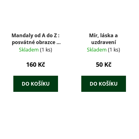
Mandaly od A do Z :
Mír, láska a
posvátné obrazce k
uzdravení
harmonizaci energie
Skladem
(1 ks)
Skladem
(1 ks)
a životní síly
160 Kč
50 Kč
DO KOŠÍKU
DO KOŠÍKU