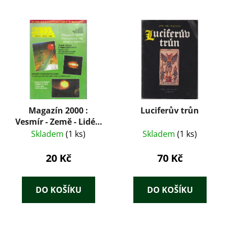
Magazín 2000 :
Luciferův trůn
Vesmír - Země - Lidé 4
/ 95
Skladem
(1 ks)
Skladem
(1 ks)
20 Kč
70 Kč
DO KOŠÍKU
DO KOŠÍKU