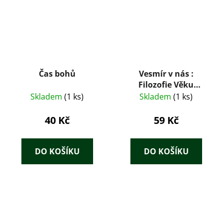
Čas bohů
Vesmír v nás :
Filozofie Věku
Vodnáře pro každého
Skladem
(1 ks)
Skladem
(1 ks)
- I. díl
40 Kč
59 Kč
DO KOŠÍKU
DO KOŠÍKU