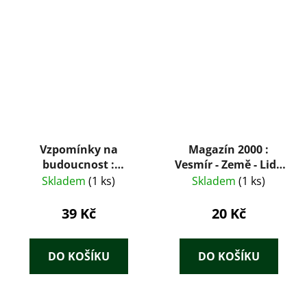
Vzpomínky na
Magazín 2000 :
budoucnost :
Vesmír - Země - Lidé
nerozluštěné
10 / 94
Skladem
(1 ks)
Skladem
(1 ks)
hádanky minulosti
39 Kč
20 Kč
DO KOŠÍKU
DO KOŠÍKU