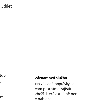
Sdílet
stup
Záznamová služba
u
Na základě poptávky se
e
vám pokusíme zajistit i
zboží, které aktuálně není
iv
v nabídce.