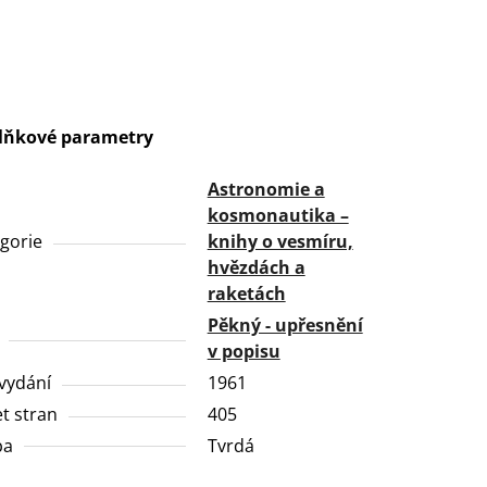
lňkové parametry
Astronomie a
kosmonautika –
gorie
knihy o vesmíru,
hvězdách a
raketách
Pěkný - upřesnění
v popisu
vydání
1961
t stran
405
ba
Tvrdá