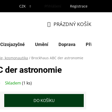
CZK
Přihlášení
Registrace
PRÁZDNÝ KOŠÍK
NÁKUPNÍ
KOŠÍK
Cizojazyčné
Umění
Doprava
Příroda
ie, kosmonautika
/
Brockhaus ABC der astronomie
 der astronomie
Skladem
(1 ks)
DO KOŠÍKU