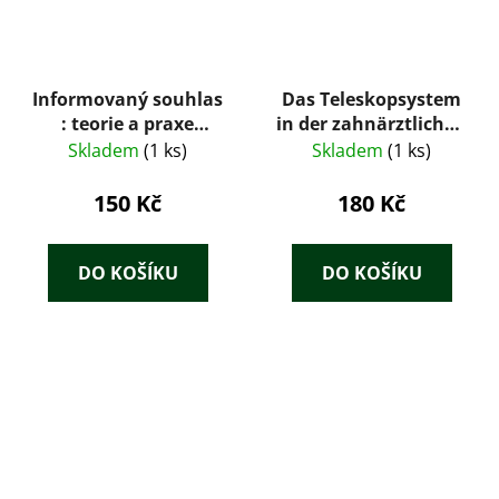
Informovaný souhlas
Das Teleskopsystem
: teorie a praxe
in der zahnärztlichen
informovaného
Prothetik
Skladem
(1 ks)
Skladem
(1 ks)
souhlasu ve
zdravotnictví
150 Kč
180 Kč
DO KOŠÍKU
DO KOŠÍKU