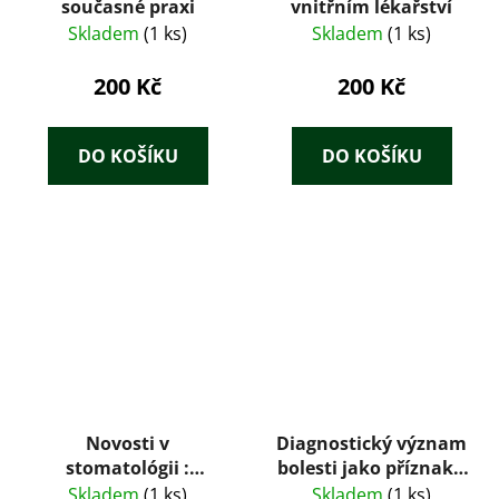
současné praxi
vnitřním lékařství
Skladem
(1 ks)
Skladem
(1 ks)
200 Kč
200 Kč
DO KOŠÍKU
DO KOŠÍKU
Novosti v
Diagnostický význam
stomatológii :
bolesti jako příznaku
vybrané kapitoly zo
vnitřních nemocí
Skladem
(1 ks)
Skladem
(1 ks)