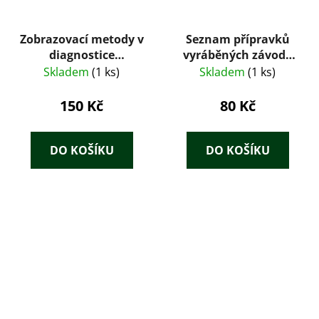
Zobrazovací metody v
Seznam přípravků
diagnostice
vyráběných závody
nádorových procesů
Ministerstva
Skladem
(1 ks)
Skladem
(1 ks)
měkkých částí
zdravotnictví
150 Kč
80 Kč
DO KOŠÍKU
DO KOŠÍKU