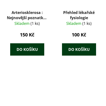
Arteriosklerosa :
Přehled lékařské
Nejnovější poznatky :
fysiologie
Hlavní referáty a
Skladem
(1 ks)
Skladem
(1 ks)
koreferáty Sjezdu čs.
internistické a
150 Kč
100 Kč
kardiologické
společnosti, který se
konal 6.-8. listopadu
DO KOŠÍKU
DO KOŠÍKU
1956 v Gottwaldově