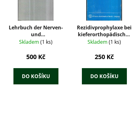
Lehrbuch der Nerven-
Rezidivprophylaxe bei
und
kieferorthopädischer
Geisteskrankheiten
Therapie mit
Skladem
(1 ks)
Skladem
(1 ks)
abnehmbaren
Geräten
500 Kč
250 Kč
DO KOŠÍKU
DO KOŠÍKU