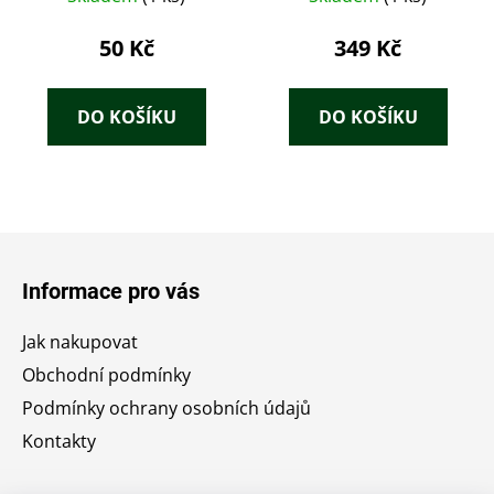
stomatológie. II
50 Kč
349 Kč
DO KOŠÍKU
DO KOŠÍKU
Z
á
Informace pro vás
p
a
Jak nakupovat
t
Obchodní podmínky
í
Podmínky ochrany osobních údajů
Kontakty