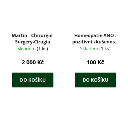
Martin - Chirurgie-
Homeopatie ANO :
Surgery-Cirugia
pozitivní zkušenosti
pediatrů s českou
Skladem
(1 ks)
Skladem
(1 ks)
homeopatií
2 000 Kč
100 Kč
DO KOŠÍKU
DO KOŠÍKU