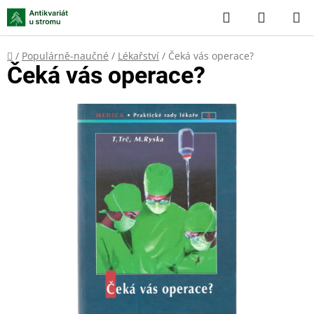
Přejít
Hledat
NÁKUP
na
KOŠÍK
obsah
Domů
/
Populárně-naučné
/
Lékařství
/
Čeká vás operace?
Čeká vás operace?