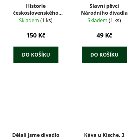
Historie
Slavní pěvci
československého
Národního divadla
filmu v obrazech
Skladem
(1 ks)
Skladem
(1 ks)
1898-1930
150 Kč
49 Kč
DO KOŠÍKU
DO KOŠÍKU
Dělali jsme divadlo
Káva u Kische. 3