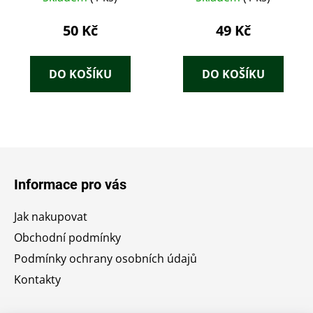
50 Kč
49 Kč
DO KOŠÍKU
DO KOŠÍKU
Z
á
Informace pro vás
p
a
Jak nakupovat
t
Obchodní podmínky
í
Podmínky ochrany osobních údajů
Kontakty