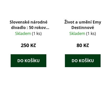
Slovenské národné
Život a umění Emy
divadlo : 50 rokov
Destinnové
Slovenského
Skladem
(1 ks)
Skladem
(1 ks)
národného divadla
250 Kč
80 Kč
DO KOŠÍKU
DO KOŠÍKU