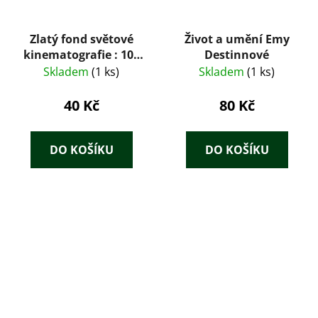
Zlatý fond světové
Život a umění Emy
kinematografie : 100
Destinnové
filmů vybraných
Skladem
(1 ks)
Skladem
(1 ks)
anketou UNESCO
40 Kč
80 Kč
DO KOŠÍKU
DO KOŠÍKU