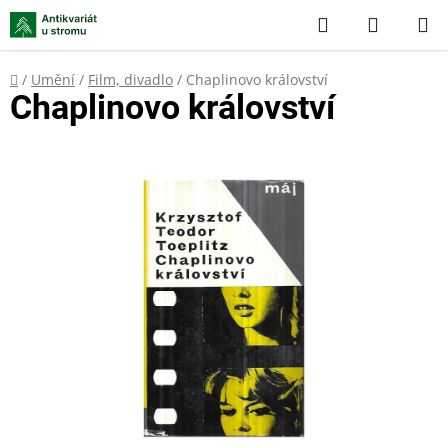
Přejít
Hledat
NÁKUP
na
KOŠÍK
obsah
Domů
/
Umění
/
Film, divadlo
/
Chaplinovo království
Chaplinovo království