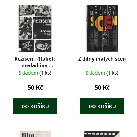
Režiséři : (Itálie) :
Z dílny malých scén
medailóny,
filmografie,
Skladem
(1 ks)
Skladem
(1 ks)
bibliografie
50 Kč
50 Kč
DO KOŠÍKU
DO KOŠÍKU