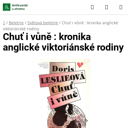
Přejít
Hledat
NÁKUP
na
KOŠÍK
obsah
Domů
/
Beletrie
/
Světová beletrie
/
Chuť i vůně : kronika anglické
viktoriánské rodiny
Chuť i vůně : kronika
anglické viktoriánské rodiny