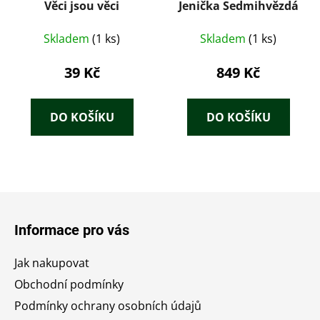
Věci jsou věci
Jenička Sedmihvězdá
Skladem
(1 ks)
Skladem
(1 ks)
39 Kč
849 Kč
DO KOŠÍKU
DO KOŠÍKU
Z
á
Informace pro vás
p
a
Jak nakupovat
t
Obchodní podmínky
í
Podmínky ochrany osobních údajů