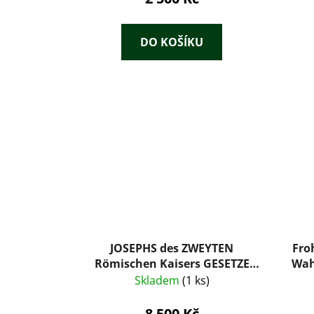
DO KOŠÍKU
JOSEPHS des ZWEYTEN
Fro
Römischen Kaisers GESETZE
Wah
und VERFASSUNGEN im
Skladem
(1 ks)
Justizsache - Für Böhmen,
Oest
Mähren, Schlesien, Oesterreich
8 500 Kč