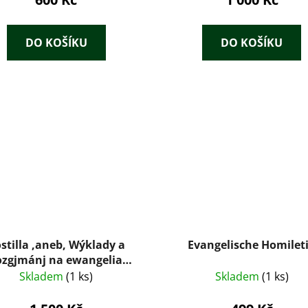
Deutschmeisterthums
II. Abtheilung (Bog. 56-
DO KOŠÍKU
DO KOŠÍKU
stilla ,aneb, Wýklady a
Evangelische Homilet
ozgjmánj na ewangelia
dělnj a swátečnj celého
Skladem
(1 ks)
Skladem
(1 ks)
roku. 1-3 díl