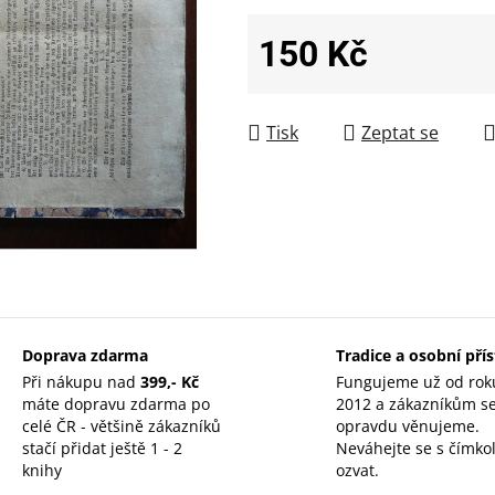
150 Kč
Měrná cena:
Tisk
Zeptat se
Doprava zdarma
Tradice a osobní pří
Při nákupu nad
399,- Kč
Fungujeme už od rok
máte dopravu zdarma po
2012 a zákazníkům s
celé ČR - většině zákazníků
opravdu věnujeme.
stačí přidat ještě 1 - 2
Neváhejte se s čímkol
knihy
ozvat.