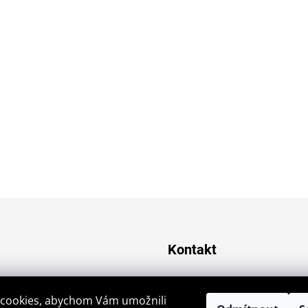
Kontakt
jiri.krajic
@
seznam.c
cookies, abychom Vám umožnili