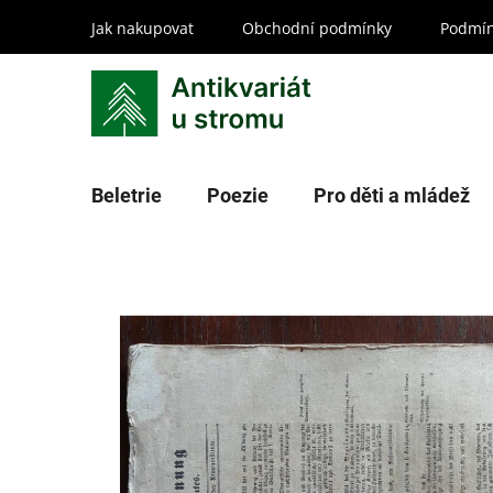
Přejít
Jak nakupovat
Obchodní podmínky
Podmín
na
obsah
Beletrie
Poezie
Pro děti a mládež