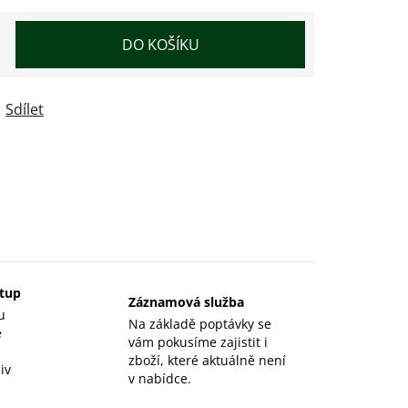
DO KOŠÍKU
Sdílet
stup
Záznamová služba
u
Na základě poptávky se
e
vám pokusíme zajistit i
zboží, které aktuálně není
iv
v nabídce.