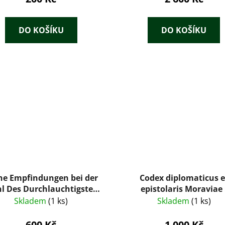
DO KOŠÍKU
DO KOŠÍKU
he Empfindungen bei der
Codex diplomaticus e
l Des Durchlauchtigsten
epistolaris Moraviae 
Erzherzogs Anton von
Urkunden-Sammlung 
Skladem
(1 ks)
Skladem
(1 ks)
erreich zum Koadjutor des
Geschichte Mährens
Hoch- und
Siebenten Bandes (1334-1
600 Kč
1 000 Kč