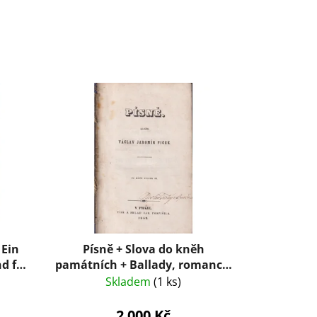
 Ein
Písně + Slova do kněh
d für
památních + Ballady, romance,
powěsti a legendy
Skladem
(1 ks)
2 000 Kč