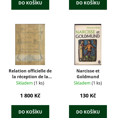
DO KOŠÍKU
DO KOŠÍKU
Relation officielle de
Narcisse et
la réception de la
Goldmund
délégation du conseil
Skladem
(1 ks)
Skladem
(1 ks)
municipal de Paris
aux Fètes fédérales
1 800 Kč
130 Kč
de Prague les 29 et 30
juin 1901
DO KOŠÍKU
DO KOŠÍKU