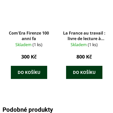
Com'Era Firenze 100
La France au travail :
anni fa
livre de lecture à
l'usage de l'École des
Skladem
(1 ks)
Skladem
(1 ks)
Hautes Études
Commerciales de
300 Kč
800 Kč
Prague
DO KOŠÍKU
DO KOŠÍKU
Podobné produkty