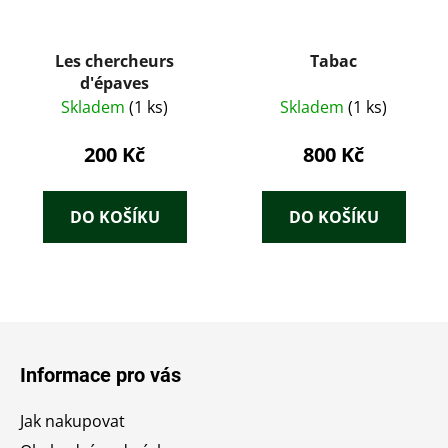
Les chercheurs
Tabac
d'épaves
Skladem
(1 ks)
Skladem
(1 ks)
200 Kč
800 Kč
DO KOŠÍKU
DO KOŠÍKU
Z
á
Informace pro vás
p
a
Jak nakupovat
t