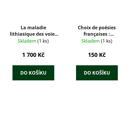
La maladie
Choix de poésies
lithiasique des voies
françaises :
biliares la lithiase
Sammlung
Skladem
(1 ks)
Skladem
(1 ks)
vesiculaire
französischer
Gedichte
1 700 Kč
150 Kč
DO KOŠÍKU
DO KOŠÍKU