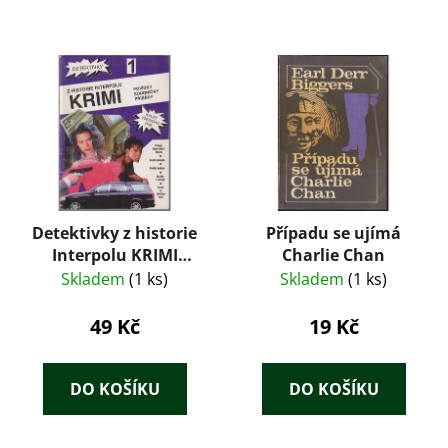
Detektivky z historie
Případu se ujímá
Interpolu KRIMI
Charlie Chan
1/1999 – Kolektiv
Skladem
(1 ks)
Skladem
(1 ks)
autorů
49 Kč
19 Kč
DO KOŠÍKU
DO KOŠÍKU