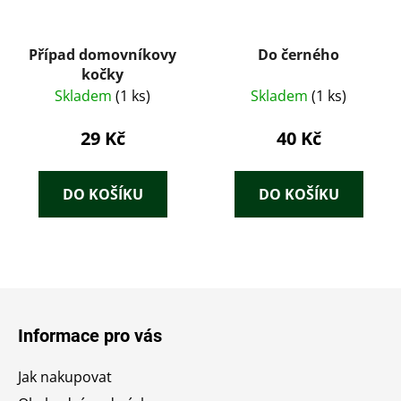
Případ domovníkovy
Do černého
kočky
Skladem
(1 ks)
Skladem
(1 ks)
29 Kč
40 Kč
DO KOŠÍKU
DO KOŠÍKU
Z
á
Informace pro vás
p
a
Jak nakupovat
t