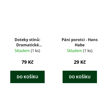
Doteky stínů:
Páni porotci - Hans
Dramatické
Habe
kriminální příběhy
Skladem
(1 ks)
Skladem
(1 ks)
podle skutečných
událostí – Roman
79 Kč
29 Kč
Cílek (2019)
DO KOŠÍKU
DO KOŠÍKU