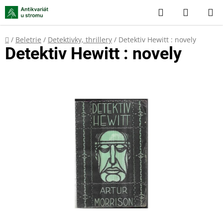
Přejít
Hledat
NÁKUP
na
KOŠÍK
obsah
Domů
/
Beletrie
/
Detektivky, thrillery
/
Detektiv Hewitt : novely
Detektiv Hewitt : novely