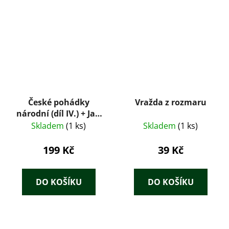
České pohádky
Vražda z rozmaru
národní (díl IV.) + Jan
Kollár: Slávy dcera
Skladem
(1 ks)
Skladem
(1 ks)
(Dobový konvolut
1925)
199 Kč
39 Kč
DO KOŠÍKU
DO KOŠÍKU