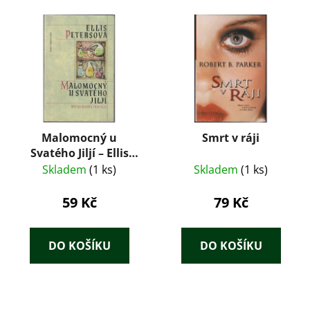
Malomocný u
Smrt v ráji
Svatého Jiljí – Ellis
Petersová (1994)
Skladem
(1 ks)
Skladem
(1 ks)
59 Kč
79 Kč
DO KOŠÍKU
DO KOŠÍKU