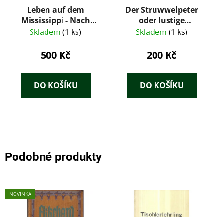
Leben auf dem
Der Struwwelpeter
Mississippi - Nach
oder lustige
dem fernen Westen
Geschichten und
Skladem
(1 ks)
Skladem
(1 ks)
drollige Bilder von Dr.
Heinrich Hoffmann
500 Kč
200 Kč
DO KOŠÍKU
DO KOŠÍKU
Podobné produkty
NOVINKA