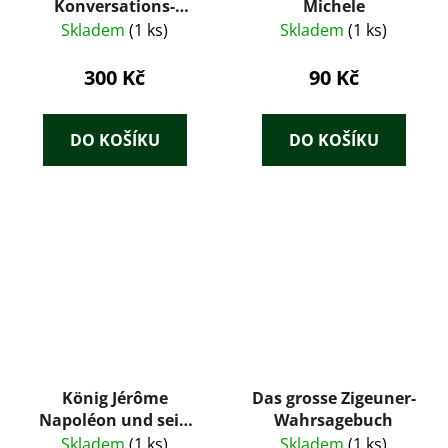
Konversations-
Michele
Lexikon 2.
Skladem
(1 ks)
Skladem
(1 ks)
300 Kč
90 Kč
DO KOŠÍKU
DO KOŠÍKU
König Jérôme
Das grosse Zigeuner-
Napoléon und sein
Wahrsagebuch
Capri :Historische-
Skladem
(1 ks)
Skladem
(1 ks)