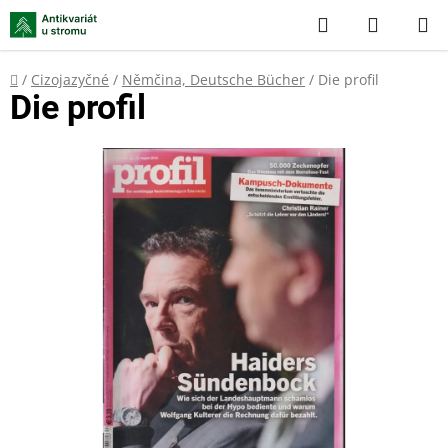
Přejít
Hledat
NÁKUP
na
KOŠÍK
obsah
Domů
/
Cizojazyčné
/
Němčina, Deutsche Bücher
/
Die profil
Die profil