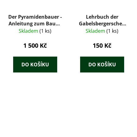
Der Pyramidenbauer -
Lehrbuch der
Anleitung zum Bauen
Gabelsbergerschen
turnerischer Gruppen
Stenographie
Skladem
(1 ks)
Skladem
(1 ks)
(Verkehrs- und
Debattenschrift) für
1 500 Kč
150 Kč
Mittelschulen
DO KOŠÍKU
DO KOŠÍKU