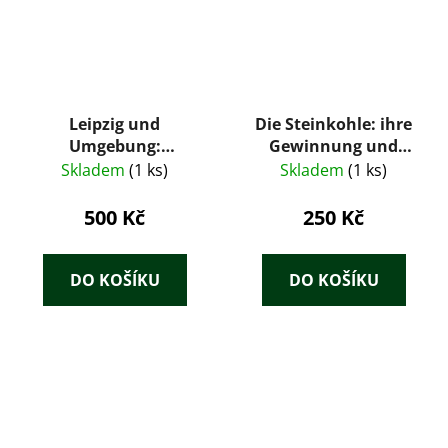
Leipzig und
Die Steinkohle: ihre
Umgebung:
Gewinnung und
praktischer Führer
Verwertung; unter
Skladem
(1 ks)
Skladem
(1 ks)
besonderer
Berücksichtigung der
500 Kč
250 Kč
national-
ökonomischen
Bedeutung der
DO KOŠÍKU
DO KOŠÍKU
Steinkohle sowie der
neuesten Anlagen zu
ihrer Gewinnung und
Verwertung für Praxis
und Selbststudium
erläutert