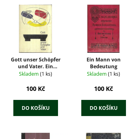
Gott unser Schöpfer
Ein Mann von
und Vater. Ein
Bedeutung
Arbeits- und
Skladem
(1 ks)
Skladem
(1 ks)
Lesebuch für den
katholischen
100 Kč
100 Kč
Religionsunterricht
in der Oberstufe der
Gymnasien
DO KOŠÍKU
DO KOŠÍKU