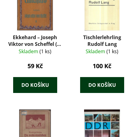
Ekkehard – Joseph
Tischlerlehrling
Viktor von Scheffel (K.
Rudolf Lang
Thienemanns Verlag,
Skladem
(1 ks)
Skladem
(1 ks)
cca 1927)
59 Kč
100 Kč
DO KOŠÍKU
DO KOŠÍKU