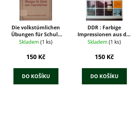
Die volkstümlichen
DDR : Farbige
Übungen für Schule
Impressionen aus der
und Jugendpflege
Deutschen
Skladem
(1 ks)
Skladem
(1 ks)
Demokratischen
Republik
150 Kč
150 Kč
DO KOŠÍKU
DO KOŠÍKU