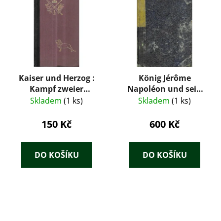
Kaiser und Herzog :
König Jérôme
Kampf zweier
Napoléon und sein
Geschlechter um
Capri :Historische-
Skladem
(1 ks)
Skladem
(1 ks)
Deutschland
Humoristischer
Roman von E. M.
150 Kč
600 Kč
Oettinger. 2
DO KOŠÍKU
DO KOŠÍKU