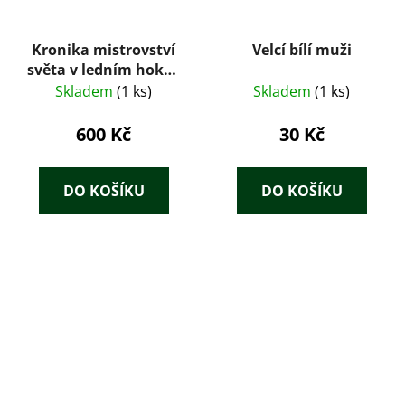
Kronika mistrovství
Velcí bílí muži
světa v ledním hokeji
1920-2005
Skladem
(1 ks)
Skladem
(1 ks)
600 Kč
30 Kč
DO KOŠÍKU
DO KOŠÍKU