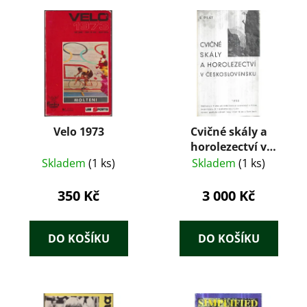
Velo 1973
Cvičné skály a
horolezectví v
Československu
Skladem
(1 ks)
Skladem
(1 ks)
350 Kč
3 000 Kč
DO KOŠÍKU
DO KOŠÍKU