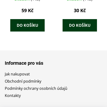
59 Kč
30 Kč
DO KOŠÍKU
DO KOŠÍKU
Z
á
Informace pro vás
p
a
Jak nakupovat
t
Obchodní podmínky
í
Podmínky ochrany osobních údajů
Kontakty