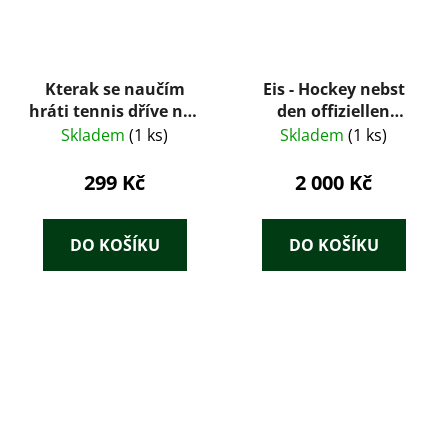
Kterak se naučím
Eis - Hockey nebst
hráti tennis dříve než
den offiziellen
druzí
Eishockeyregeln
Skladem
(1 ks)
Skladem
(1 ks)
299 Kč
2 000 Kč
DO KOŠÍKU
DO KOŠÍKU