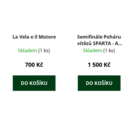
La Vela e il Motore
Semifinále Poháru
vítězů SPARTA - AC
MILÁN , Program
Skladem
(1 ks)
Skladem
(1 ks)
700 Kč
1 500 Kč
DO KOŠÍKU
DO KOŠÍKU