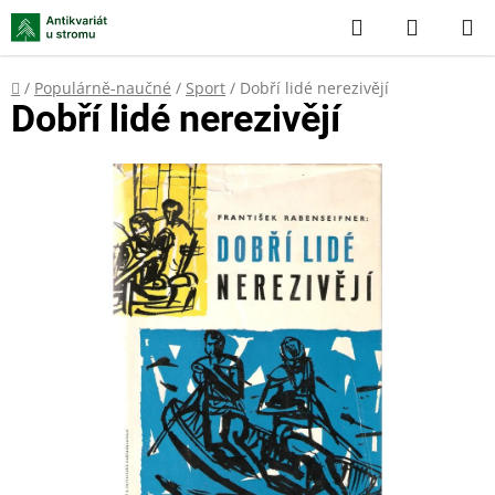
Přejít
Hledat
NÁKUP
na
KOŠÍK
obsah
Domů
/
Populárně-naučné
/
Sport
/
Dobří lidé nerezivějí
Dobří lidé nerezivějí