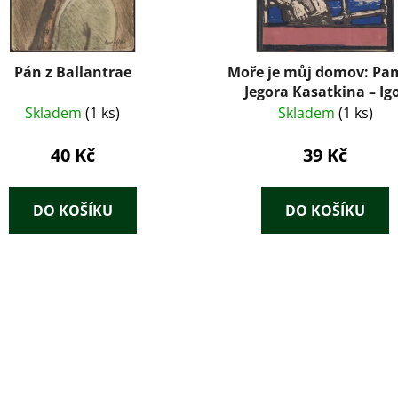
Pán z Ballantrae
Moře je můj domov: Pa
Jegora Kasatkina – Ig
Vsevoložskij (1960)
Skladem
(1 ks)
Skladem
(1 ks)
40 Kč
39 Kč
DO KOŠÍKU
DO KOŠÍKU