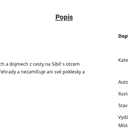
Popis
Dop
Kate
ch a dojmech z cesty na Sibiř s otcem
řehrady a nezamlčuje ani své poklesky a
Aut
Ilus
Stav
Vydá
Míst