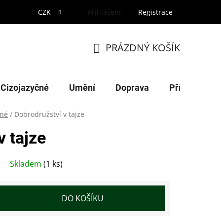
CZK
Přihlášení
Registrace
PRÁZDNÝ KOŠÍK
NÁKUPNÍ
KOŠÍK
Cizojazyčné
Umění
Doprava
Příroda
né
/
Dobrodružství v tajze
v tajze
Skladem
(1 ks)
DO KOŠÍKU