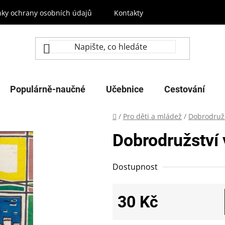
ky ochrany osobních údajů
Kontakty
Populárně-naučné
Učebnice
Cestování
Domů
/
Pro děti a mládež
/
Dobrodruž
Dobrodružství 
Dostupnost
30 Kč
Měrná cena: