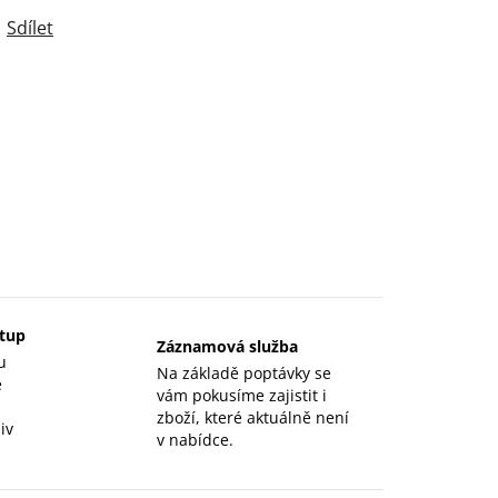
Sdílet
stup
Záznamová služba
u
Na základě poptávky se
e
vám pokusíme zajistit i
zboží, které aktuálně není
iv
v nabídce.