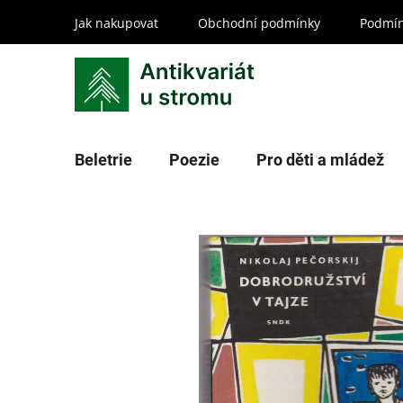
Přejít
Jak nakupovat
Obchodní podmínky
Podmín
na
obsah
Beletrie
Poezie
Pro děti a mládež