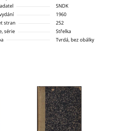
adatel
SNDK
vydání
1960
t stran
252
e, série
Střelka
ba
Tvrdá, bez obálky