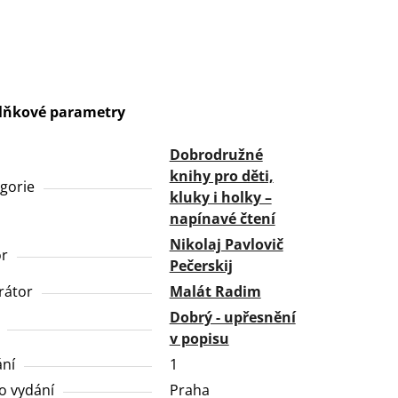
lňkové parametry
Dobrodružné
knihy pro děti,
gorie
kluky i holky –
napínavé čtení
Nikolaj Pavlovič
or
Pečerskij
trátor
Malát Radim
Dobrý - upřesnění
v popisu
ní
1
o vydání
Praha