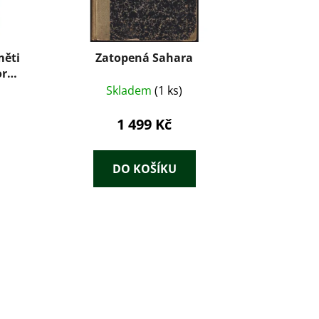
měti
Zatopená Sahara
or
Skladem
(1 ks)
1 499 Kč
DO KOŠÍKU