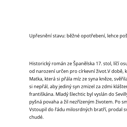
Upřesnění stavu: běžné opotřebení, lehce po
Historický román ze Španělska 17. stol, líčí 
od narození určen pro církevní život.V době, 
Matka, která si přála míz ze syna kněze, svěřil
si nepřál, aby jediný syn zmizel za zdmi kláš
františkána. Mladý šlechtic byl vyslán do Sevi
pyšná povaha a žil nezřízeným životem. Po sm
Vstoupil do řádu milosrdných bratří, prodal s
chudé.