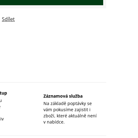
Sdílet
stup
Záznamová služba
u
Na základě poptávky se
e
vám pokusíme zajistit i
zboží, které aktuálně není
iv
v nabídce.