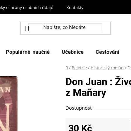
ky ochrany osobních údajů
Kontakty
Populárně-naučné
Učebnice
Cestování
Domů
/
Beletrie
/
Historický román
/
D
Don Juan : Živ
z Mañary
Dostupnost
30 Kč