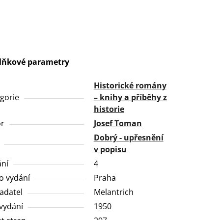
lňkové parametry
Historické romány
gorie
– knihy a příběhy z
historie
or
Josef Toman
Dobrý - upřesnění
v popisu
ní
4
o vydání
Praha
adatel
Melantrich
vydání
1950