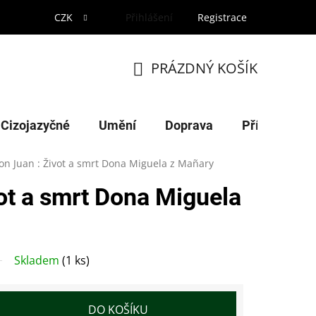
CZK
Přihlášení
Registrace
PRÁZDNÝ KOŠÍK
NÁKUPNÍ
KOŠÍK
Cizojazyčné
Umění
Doprava
Příroda
on Juan : Život a smrt Dona Miguela z Mañary
ot a smrt Dona Miguela
Skladem
(1 ks)
DO KOŠÍKU