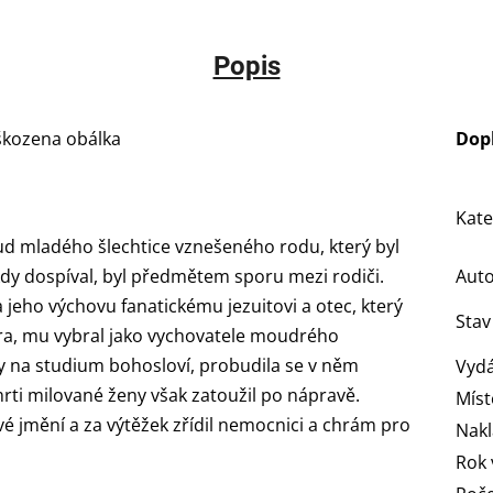
Popis
škozena obálka
Dop
Kate
osud mladého šlechtice vznešeného rodu, který byl
kdy dospíval, byl předmětem sporu mezi rodiči.
Aut
a jeho výchovu fanatickému jezuitovi a otec, který
Stav
tera, mu vybral jako vychovatele moudrého
lly na studium bohosloví, probudila se v něm
Vydá
rti milované ženy však zatoužil po nápravě.
Míst
vé jmění a za výtěžek zřídil nemocnici a chrám pro
Nakl
Rok 