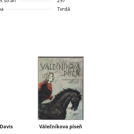
t stran
297
ba
Tvrdá
 Davis
Válečníkova píseň