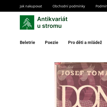
Přejít
Jak nakupovat
Obchodní podmínky
Podmín
na
obsah
Beletrie
Poezie
Pro děti a mládež