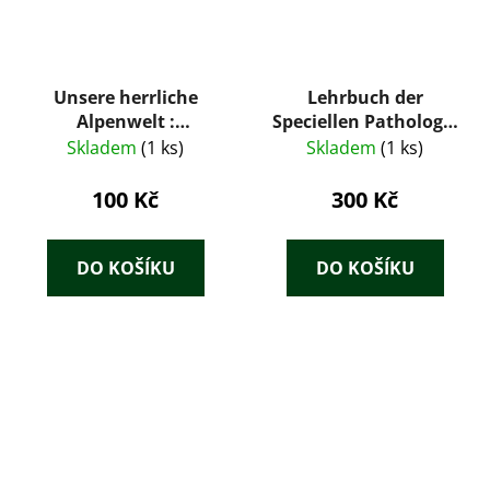
Unsere herrliche
Lehrbuch der
Alpenwelt :
Speciellen Pathologie
Saumpfade -
und Therapie der
Skladem
(1 ks)
Skladem
(1 ks)
Traumpfade
HAUSTHIERE. Für
Thierärzte, Ärzte und
100 Kč
300 Kč
Studirende. II.
DO KOŠÍKU
DO KOŠÍKU