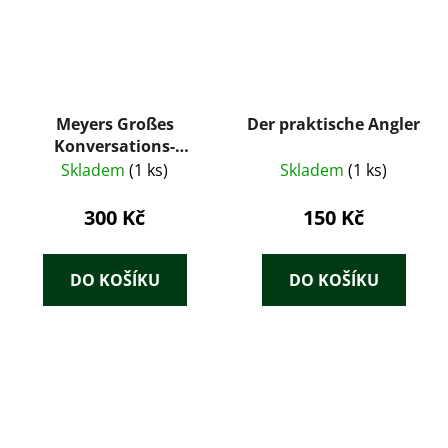
Meyers Großes
Der praktische Angler
Konversations-
Lexikon 2.
Skladem
(1 ks)
Skladem
(1 ks)
300 Kč
150 Kč
DO KOŠÍKU
DO KOŠÍKU