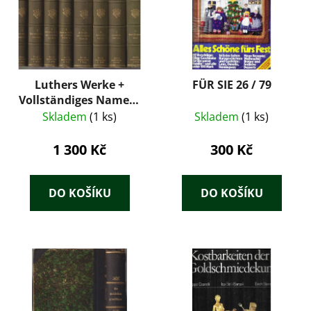
Luthers Werke +
FÜR SIE 26 / 79
Vollständiges Namen-
und Sachregister
Skladem
(1 ks)
Skladem
(1 ks)
1 300 Kč
300 Kč
DO KOŠÍKU
DO KOŠÍKU