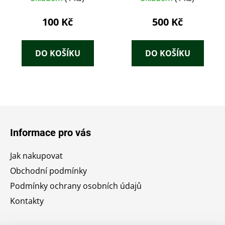
Höhenmesser.
100 Kč
500 Kč
DO KOŠÍKU
DO KOŠÍKU
Z
á
Informace pro vás
p
a
Jak nakupovat
t
Obchodní podmínky
í
Podmínky ochrany osobních údajů
Kontakty