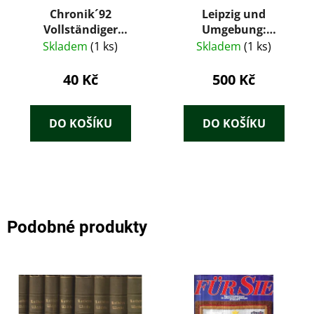
Chronik´92
Leipzig und
Vollständiger
Umgebung:
Jahresrückblick in
praktischer Führer
Skladem
(1 ks)
Skladem
(1 ks)
Wort und Bild. Die
Welt braucht neue
40 Kč
500 Kč
Konzepte
DO KOŠÍKU
DO KOŠÍKU
Podobné produkty