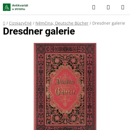
Přejít
Hledat
NÁKUP
na
KOŠÍK
obsah
Domů
/
Cizojazyčné
/
Němčina, Deutsche Bücher
/
Dresdner galerie
Dresdner galerie