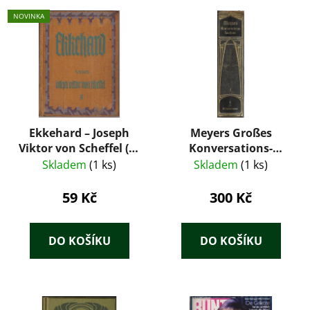
NOVINKA
Ekkehard – Joseph
Meyers Großes
Viktor von Scheffel (K.
Konversations-
Thienemanns Verlag,
Lexikon 1.
Skladem
(1 ks)
Skladem
(1 ks)
cca 1927)
59 Kč
300 Kč
DO KOŠÍKU
DO KOŠÍKU