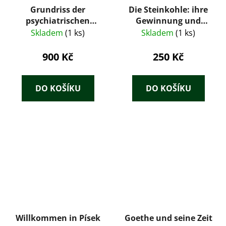
Grundriss der
Die Steinkohle: ihre
psychiatrischen
Gewinnung und
Diagnostik
Verwertung; unter
Skladem
(1 ks)
Skladem
(1 ks)
besonderer
Berücksichtigung der
900 Kč
250 Kč
national-
ökonomischen
Bedeutung der
DO KOŠÍKU
DO KOŠÍKU
Steinkohle sowie der
neuesten Anlagen zu
ihrer Gewinnung und
Verwertung für Praxis
und Selbststudium
erläutert
Willkommen in Písek
Goethe und seine Zeit