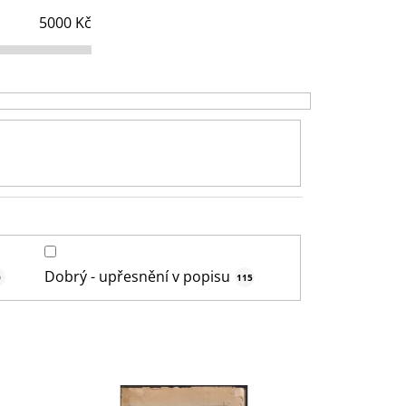
í
5000
Kč
p
r
o
d
u
k
t
ů
Dobrý - upřesnění v popisu
0
115