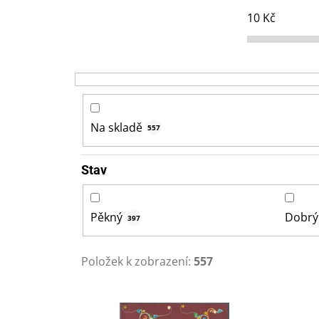
10
Kč
Na skladě
557
Stav
Pěkný
Dobrý
397
Položek k zobrazení:
557
V