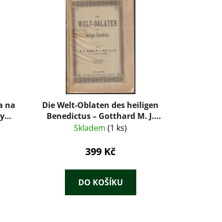
a na
Die Welt-Oblaten des heiligen
ky
Benedictus – Gotthard M. J.
ího –
Heigl (1898)
Skladem
(1 ks)
)
399 Kč
DO KOŠÍKU