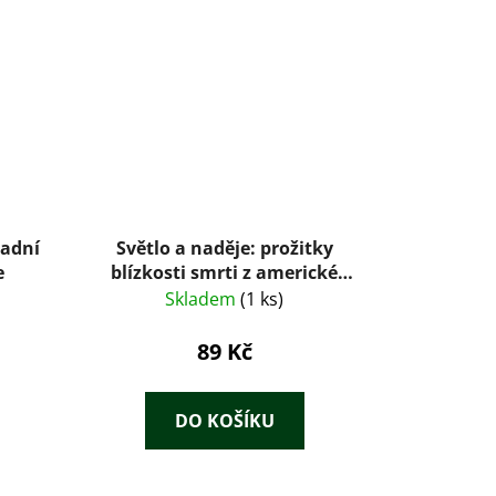
ladní
Světlo a naděje: prožitky
e
blízkosti smrti z americké
perspektivy
Skladem
(1 ks)
89 Kč
DO KOŠÍKU