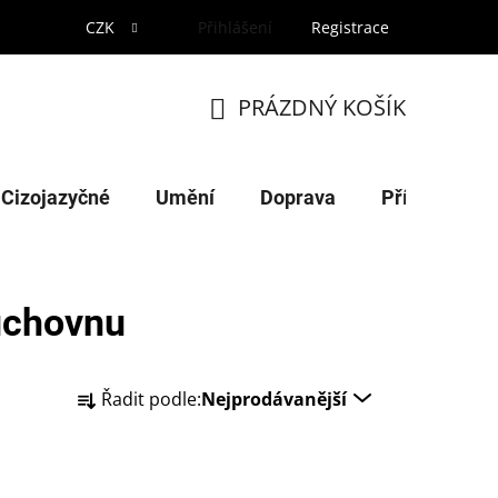
CZK
Přihlášení
Registrace
PRÁZDNÝ KOŠÍK
NÁKUPNÍ
KOŠÍK
Cizojazyčné
Umění
Doprava
Příroda
duchovnu
Ř
Řadit podle:
Nejprodávanější
a
z
e
n