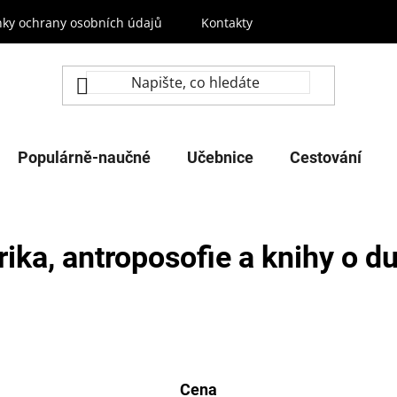
ky ochrany osobních údajů
Kontakty
Populárně-naučné
Učebnice
Cestování
ika, antroposofie a knihy o 
Cena