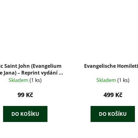
ic Saint John (Evangelium
Evangelische Homilet
e Jana) – Reprint vydání z
roku 1915
Skladem
(1 ks)
Skladem
(1 ks)
99 Kč
499 Kč
DO KOŠÍKU
DO KOŠÍKU