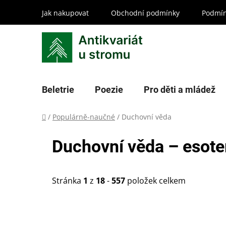
Přejít
Jak nakupovat
Obchodní podmínky
Podmín
na
obsah
Beletrie
Poezie
Pro děti a mládež
Domů
/
Populárně-naučné
/
Duchovní věda
Duchovní věda – esoter
Stránka
1
z
18
-
557
položek celkem