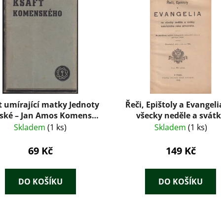
t umírající matky Jednoty
Řeči, Epištoly a Evangeli
rské – Jan Amos Komenský
všecky neděle a svát
(1945)
katolického roku církevn
Skladem
(1 ks)
Skladem
(1 ks)
Kolektiv autorů (1912
69 Kč
149 Kč
DO KOŠÍKU
DO KOŠÍKU