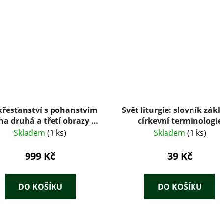
křesťanství s pohanstvím
Svět liturgie: slovník zák
ha druhá a třetí obrazy z
církevní terminologi
nulosti ku porovnání s
Skladem
(1 ks)
Skladem
(1 ks)
tomností + Řád Církevní
jednoty Bratří českých
999 Kč
39 Kč
DO KOŠÍKU
DO KOŠÍKU