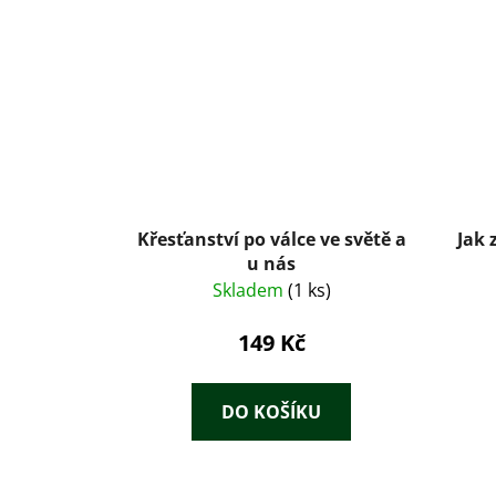
Křesťanství po válce ve světě a
Jak 
u nás
Skladem
(1 ks)
149 Kč
DO KOŠÍKU