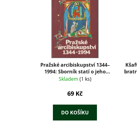
ý
p
i
s
p
r
o
d
u
Pražské arcibiskupství 1344–
Kšaf
1994: Sborník statí o jeho
brat
k
působení a významu v české
Skladem
(1 ks)
t
zemi – Zdeňka Hledíková,
ů
Jaroslav V. Polc (1994)
69 Kč
DO KOŠÍKU