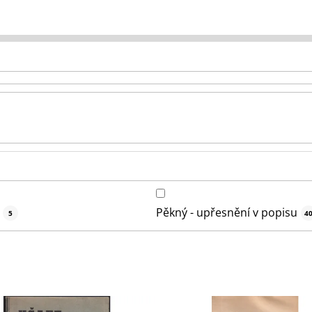
Pěkný - upřesnění v popisu
5
4