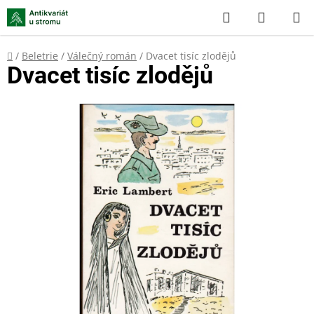
Přejít
Hledat
NÁKUP
na
KOŠÍK
obsah
Domů
/
Beletrie
/
Válečný román
/
Dvacet tisíc zlodějů
Dvacet tisíc zlodějů