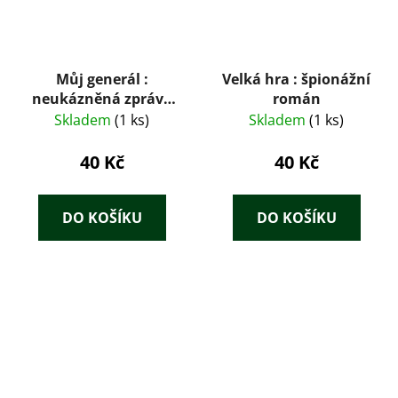
Můj generál :
Velká hra : špionážní
neukázněná zpráva
román
štábního rotmistra
Skladem
(1 ks)
Skladem
(1 ks)
40 Kč
40 Kč
DO KOŠÍKU
DO KOŠÍKU