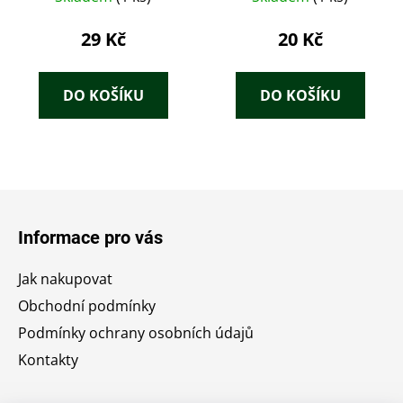
29 Kč
20 Kč
DO KOŠÍKU
DO KOŠÍKU
Z
á
Informace pro vás
p
a
Jak nakupovat
t
Obchodní podmínky
í
Podmínky ochrany osobních údajů
Kontakty