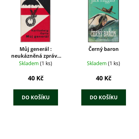
Můj generál :
Černý baron
neukázněná zpráva
štábního rotmistra
Skladem
(1 ks)
Skladem
(1 ks)
40 Kč
40 Kč
DO KOŠÍKU
DO KOŠÍKU