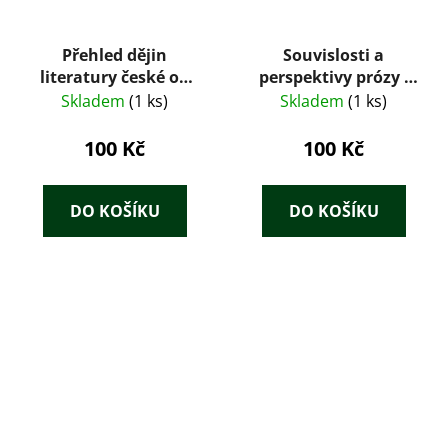
Přehled dějin
Souvislosti a
literatury české od
perspektivy prózy :
počátku až na naše
mezin. setkání
Skladem
(1 ks)
Skladem
(1 ks)
časy
prozaiků a kritiků,
leden 1963 : sborník
100 Kč
100 Kč
projevů na symposiu
Svazu čs. spisovatelů
DO KOŠÍKU
DO KOŠÍKU