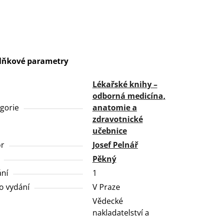
lňkové parametry
Lékařské knihy –
odborná medicína,
gorie
anatomie a
zdravotnické
učebnice
or
Josef Pelnář
Pěkný
ní
1
o vydání
V Praze
Vědecké
nakladatelství a