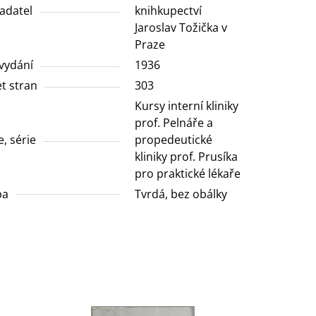
adatel
knihkupectví
Jaroslav Tožička v
Praze
vydání
1936
t stran
303
Kursy interní kliniky
prof. Pelnáře a
e, série
propedeutické
kliniky prof. Prusíka
pro praktické lékaře
ba
Tvrdá, bez obálky