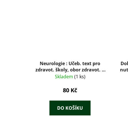
Neurologie : Učeb. text pro
Do
zdravot. školy, obor zdravot. a
nut
dětských sester
Skladem
(1 ks)
80 Kč
DO KOŠÍKU