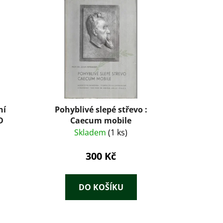
ní
Pohyblivé slepé střevo :
D
Caecum mobile
Skladem
(1 ks)
300 Kč
DO KOŠÍKU