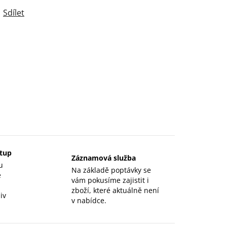
Sdílet
stup
Záznamová služba
u
Na základě poptávky se
e
vám pokusíme zajistit i
zboží, které aktuálně není
iv
v nabídce.