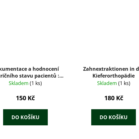
kumentace a hodnocení
Zahnextraktionen in d
ričního stavu pacientů :
Kieferorthopädie
6.5.2004
Skladem
(1 ks)
Skladem
(1 ks)
150 Kč
180 Kč
DO KOŠÍKU
DO KOŠÍKU