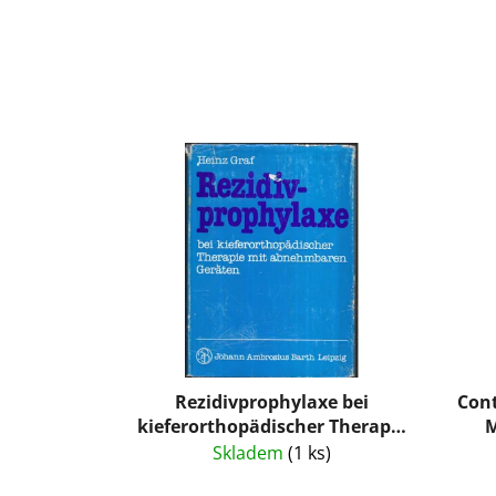
Rezidivprophylaxe bei
Con
kieferorthopädischer Therapie
M
mit abnehmbaren Geräten
Skladem
(1 ks)