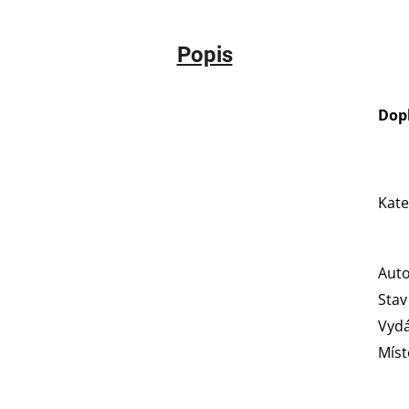
Popis
Dop
Kate
Aut
Stav
Vydá
Míst