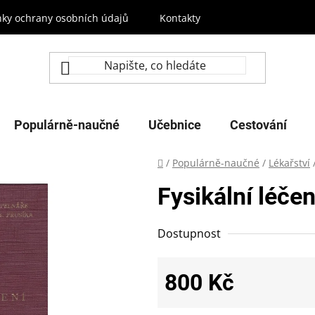
ky ochrany osobních údajů
Kontakty
Populárně-naučné
Učebnice
Cestování
Domů
/
Populárně-naučné
/
Lékařství
Fysikální léčen
Dostupnost
800 Kč
Měrná cena: