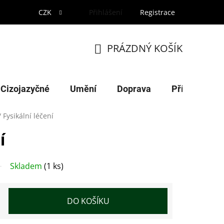
CZK
Přihlášení
Registrace
PRÁZDNÝ KOŠÍK
NÁKUPNÍ
KOŠÍK
Cizojazyčné
Umění
Doprava
Příroda
/
Fysikální léčení
í
Skladem
(1 ks)
DO KOŠÍKU