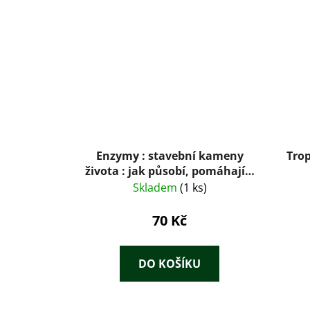
Enzymy : stavební kameny
Trop
života : jak působí, pomáhají a
léčí
Skladem
(1 ks)
70 Kč
DO KOŠÍKU