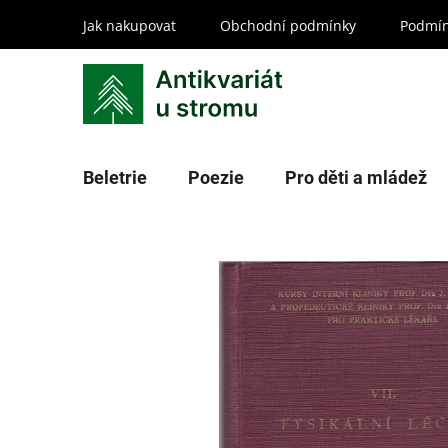
Přejít
Jak nakupovat
Obchodní podmínky
Podmín
na
obsah
Beletrie
Poezie
Pro děti a mládež