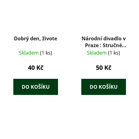
Dobrý den, živote
Národní divadlo v
Praze : Stručné
dějiny, budování a
Skladem
(1 ks)
Skladem
(1 ks)
průvodce historickou
budovou
40 Kč
50 Kč
DO KOŠÍKU
DO KOŠÍKU