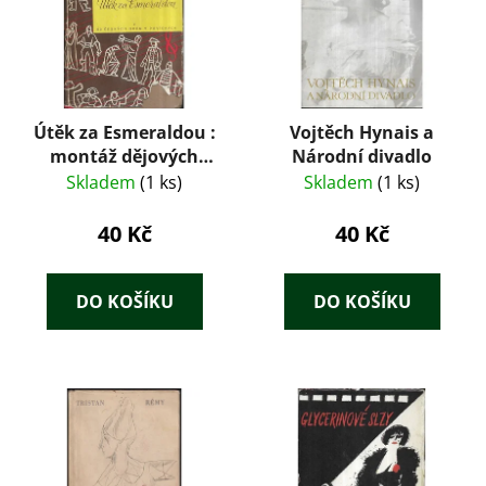
Útěk za Esmeraldou :
Vojtěch Hynais a
montáž dějových
Národní divadlo
obsahů 80 oper
Skladem
(1 ks)
Skladem
(1 ks)
českých skladatelů
40 Kč
40 Kč
DO KOŠÍKU
DO KOŠÍKU