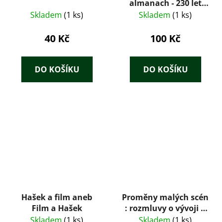
almanach - 230 let
Stavovského divadla
Skladem
(1 ks)
Skladem
(1 ks)
40 Kč
100 Kč
DO KOŠÍKU
DO KOŠÍKU
Hašek a film aneb
Proměny malých scén
Film a Hašek
: rozmluvy o vývoji a
současné podobě
Skladem
(1 ks)
Skladem
(1 ks)