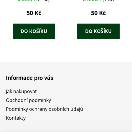
českých autorských
divadel malých
50 Kč
50 Kč
jevištních forem
DO KOŠÍKU
DO KOŠÍKU
Z
á
Informace pro vás
p
a
Jak nakupovat
t
Obchodní podmínky
í
Podmínky ochrany osobních údajů
Kontakty