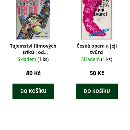
Tajemství filmových
Česká opera a její
triků : od
tvůrci
prvopočátků po
Skladem
(1 ks)
Skladem
(1 ks)
dnešek
80 Kč
50 Kč
DO KOŠÍKU
DO KOŠÍKU