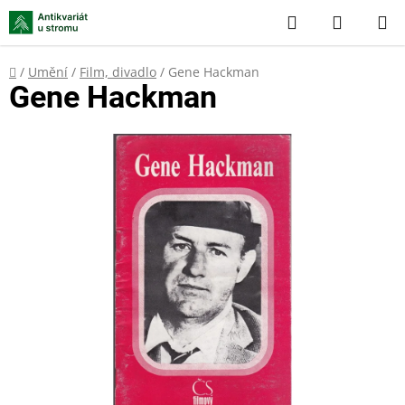
Přejít
Hledat
NÁKUP
na
KOŠÍK
obsah
Domů
/
Umění
/
Film, divadlo
/
Gene Hackman
Gene Hackman