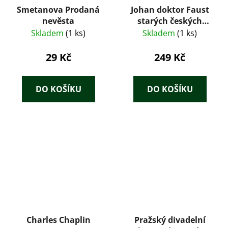
Smetanova Prodaná
Johan doktor Faust
nevěsta
starých českých
loutkářův. Lidopisná
Skladem
(1 ks)
Skladem
(1 ks)
studie - Jindřich
Veselý
29 Kč
249 Kč
DO KOŠÍKU
DO KOŠÍKU
Charles Chaplin
Pražský divadelní