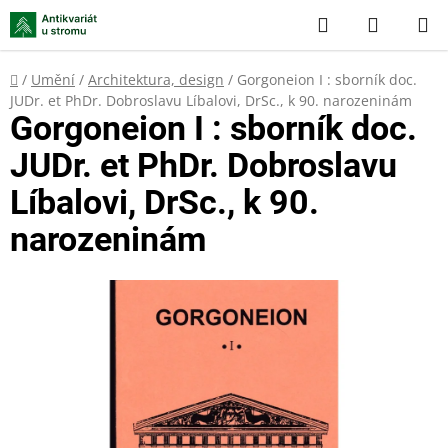
Přejít
Hledat
NÁKUP
na
KOŠÍK
obsah
Domů
/
Umění
/
Architektura, design
/
Gorgoneion I : sborník doc.
JUDr. et PhDr. Dobroslavu Líbalovi, DrSc., k 90. narozeninám
Gorgoneion I : sborník doc.
JUDr. et PhDr. Dobroslavu
Líbalovi, DrSc., k 90.
narozeninám