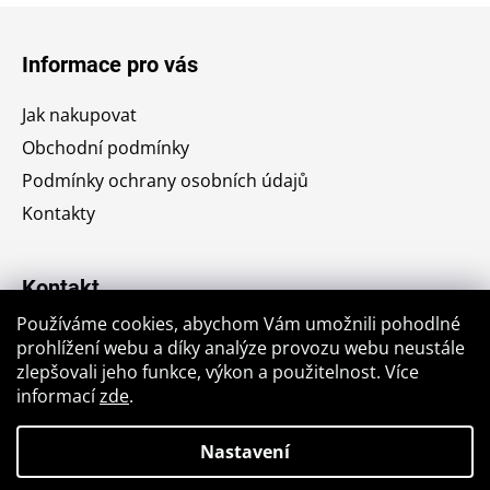
Z
á
Informace pro vás
p
a
Jak nakupovat
t
Obchodní podmínky
í
Podmínky ochrany osobních údajů
Kontakty
Kontakt
Používáme cookies, abychom Vám umožnili pohodlné
jiri.krajic
@
seznam.cz
prohlížení webu a díky analýze provozu webu neustále
zlepšovali jeho funkce, výkon a použitelnost. Více
+420776764176
informací
zde
.
Nastavení