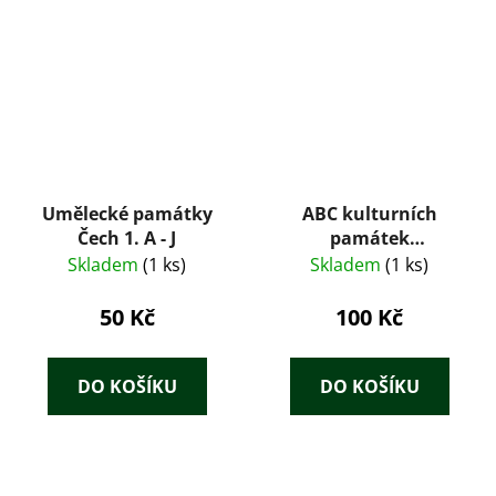
Umělecké památky
ABC kulturních
Čech 1. A - J
památek
Československa
Skladem
(1 ks)
Skladem
(1 ks)
50 Kč
100 Kč
DO KOŠÍKU
DO KOŠÍKU