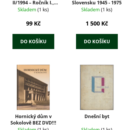
II/1994 – Ročník I.,
Slovensku 1945 - 1975
číslo 2
Skladem
(1 ks)
Skladem
(1 ks)
99 Kč
1 500 Kč
DO KOŠÍKU
DO KOŠÍKU
Hornický dům v
Dnešní byt
Sokolově BEZ DVD!!!
Skladem
(1 ks)
Skladem
(1 ks)