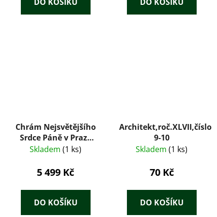
DO KOŠÍKU
DO KOŠÍKU
Chrám Nejsvětějšího
Architekt,roč.XLVII,číslo-
Srdce Páně v Praze
9-10
XII., na Královských
Skladem
(1 ks)
Skladem
(1 ks)
Vinohradech dle
projektu prof. arch.
5 499 Kč
70 Kč
Jos. Plečnika
DO KOŠÍKU
DO KOŠÍKU