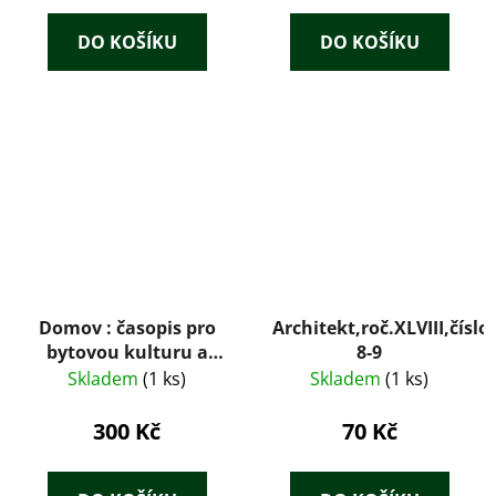
DO KOŠÍKU
DO KOŠÍKU
Domov : časopis pro
Architekt,roč.XLVIII,číslo-
bytovou kulturu a
8-9
techniku v
Skladem
(1 ks)
Skladem
(1 ks)
domácnosti - 2 , 3 , 5
300 Kč
70 Kč