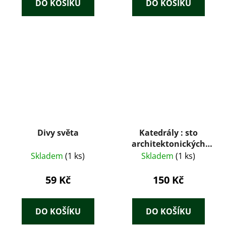
DO KOŠÍKU
DO KOŠÍKU
Divy světa
Katedrály : sto
architektonických
klenotů Evropy
Skladem
(1 ks)
Skladem
(1 ks)
59 Kč
150 Kč
DO KOŠÍKU
DO KOŠÍKU