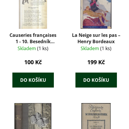
Causeries françaises
La Neige sur les pas –
1 - 10. Besedník
Henry Bordeaux
francouzský zábavný
Skladem
(1 ks)
Skladem
(1 ks)
i poučný
100 Kč
199 Kč
DO KOŠÍKU
DO KOŠÍKU