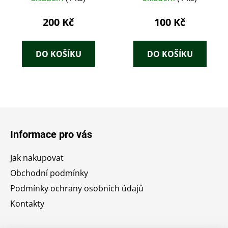
200 Kč
100 Kč
DO KOŠÍKU
DO KOŠÍKU
Z
á
Informace pro vás
p
a
Jak nakupovat
t
Obchodní podmínky
í
Podmínky ochrany osobních údajů
Kontakty