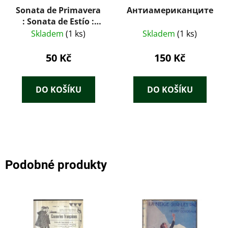
Sonata de Primavera
Антиамериканците
: Sonata de Estío :
memorias del
Skladem
(1 ks)
Skladem
(1 ks)
Marqués de
Bradomín
50 Kč
150 Kč
DO KOŠÍKU
DO KOŠÍKU
Podobné produkty