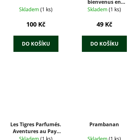
bienvenus en
Tchécoslovaquie
Skladem
(1 ks)
Skladem
(1 ks)
100 Kč
49 Kč
DO KOŠÍKU
DO KOŠÍKU
Les Tigres Parfumés.
Prambanan
Aventures au Pays
des Maharajahs
Skladem
(1 ks)
Skladem
(1 ks)