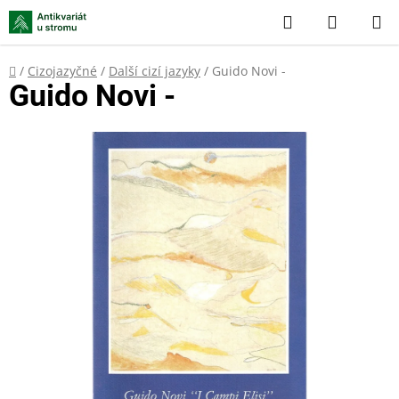
Přejít
Hledat
NÁKUP
na
KOŠÍK
obsah
Domů
/
Cizojazyčné
/
Další cizí jazyky
/
Guido Novi -
Guido Novi -