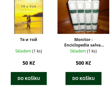
Тя и той
Monitor -
Enciclopedia salvat
para todos
Skladem
(1 ks)
Skladem
(1 ks)
50 Kč
500 Kč
DO KOŠÍKU
DO KOŠÍKU