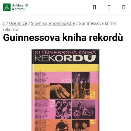
Přejít
Hledat
NÁKUP
na
KOŠÍK
obsah
Domů
/
Učebnice
/
Slovníky, encyklopedie
/
Guinnessova kniha
rekordů
Guinnessova kniha rekordů