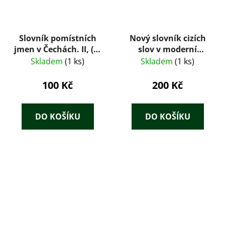
Slovník pomístních
Nový slovník cizích
jmen v Čechách. II, (B-
slov v moderní
Bau)
češtině
Skladem
(1 ks)
Skladem
(1 ks)
100 Kč
200 Kč
DO KOŠÍKU
DO KOŠÍKU