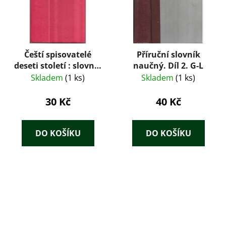
Čeští spisovatelé
Příruční slovník
deseti století : slovník
naučný. Díl 2. G-L
čes. spisovatelů od
Skladem
(1 ks)
Skladem
(1 ks)
nejstarších dob do
počátku 20. století
30 Kč
40 Kč
DO KOŠÍKU
DO KOŠÍKU