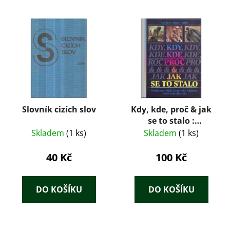
Slovník cizích slov
Kdy, kde, proč & jak
se to stalo :
nejdramatičtější
Skladem
(1 ks)
Skladem
(1 ks)
historické události,
které změnily svět
40 Kč
100 Kč
DO KOŠÍKU
DO KOŠÍKU