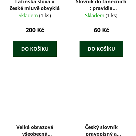
Latinská slova v
Slovník do tanečních
české mluvě obvyklá
: pravidla
společenského
Skladem
(1 ks)
Skladem
(1 ks)
chování a věci
související
200 Kč
60 Kč
DO KOŠÍKU
DO KOŠÍKU
Velká obrazová
Český slovník
všeobecná
pravopisný a