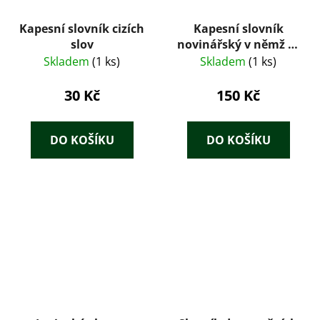
Kapesní slovník cizích
Kapesní slovník
slov
novinářský v němž se
nacházejí zvláště
Skladem
(1 ks)
Skladem
(1 ks)
slova z cizích jazykův
30 Kč
150 Kč
DO KOŠÍKU
DO KOŠÍKU