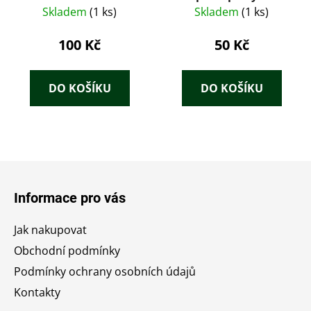
encyklopedie
tvaroslovný
Skladem
(1 ks)
Skladem
(1 ks)
100 Kč
50 Kč
DO KOŠÍKU
DO KOŠÍKU
Z
á
Informace pro vás
p
a
Jak nakupovat
t
Obchodní podmínky
í
Podmínky ochrany osobních údajů
Kontakty