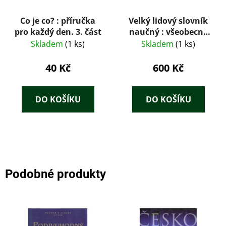
Co je co? : příručka
Velký lidový slovník
pro každý den. 3. část
naučný : všeobecný
pramen osvěty,
Skladem
(1 ks)
Skladem
(1 ks)
vzdělání a poučení
pro všecky vrstvy
40 Kč
600 Kč
československého
národa, se zvláštním
zřetelem ku
DO KOŠÍKU
DO KOŠÍKU
potřebám našeho
lidu
Podobné produkty