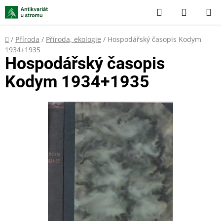
Přejít
Hledat
NÁKUP
na
KOŠÍK
obsah
Domů
/
Příroda
/
Příroda, ekologie
/
Hospodářský časopis Kodym
1934+1935
Hospodářský časopis
Kodym 1934+1935