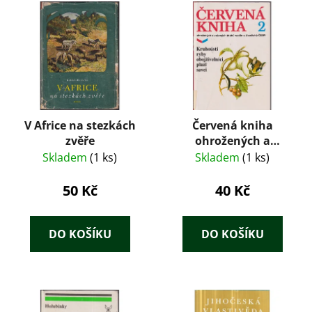
V Africe na stezkách
Červená kniha
zvěře
ohrožených a
vzácných druhů
Skladem
(1 ks)
Skladem
(1 ks)
rostlin a živočichů
ČSSR 2 - Kruhoústí,
50 Kč
40 Kč
ryby, obojživelníci,
plazi a savci
DO KOŠÍKU
DO KOŠÍKU