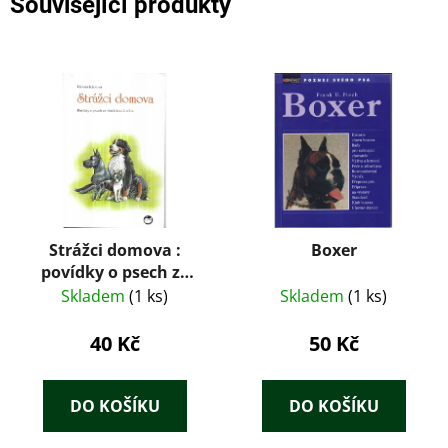
Související produkty
Strážci domova :
Boxer
povídky o psech ze
všech koutů světa
Skladem
(1 ks)
Skladem
(1 ks)
40 Kč
50 Kč
DO KOŠÍKU
DO KOŠÍKU