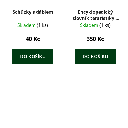
Schůzky s ďáblem
Encyklopedický
slovník teraristiky a
herpetologie
Skladem
(1 ks)
Skladem
(1 ks)
40 Kč
350 Kč
DO KOŠÍKU
DO KOŠÍKU