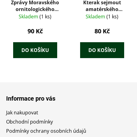
Zprávy Moravského
Kterak sejmout
ornitologického
amatérského
spolku 57 (1999)
přírodovědce
Skladem
(1 ks)
Skladem
(1 ks)
90 Kč
80 Kč
DO KOŠÍKU
DO KOŠÍKU
Z
á
Informace pro vás
p
a
Jak nakupovat
t
Obchodní podmínky
í
Podmínky ochrany osobních údajů