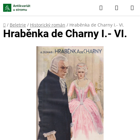
Přejít
Hledat
NÁKUP
na
KOŠÍK
obsah
Domů
/
Beletrie
/
Historický román
/
Hraběnka de Charny I.- VI.
Hraběnka de Charny I.- VI.