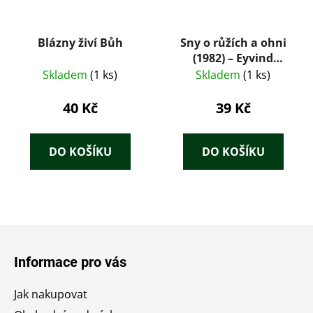
Blázny živí Bůh
Sny o růžích a ohni
(1982) – Eyvind
Johnson
Skladem
(1 ks)
Skladem
(1 ks)
40 Kč
39 Kč
DO KOŠÍKU
DO KOŠÍKU
Z
á
Informace pro vás
p
a
Jak nakupovat
t