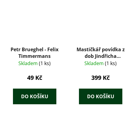
Petr Brueghel - Felix
Mastičkář povídka z
Timmermans
dob Jindřicha
Korutanského
Skladem
(1 ks)
Skladem
(1 ks)
49 Kč
399 Kč
DO KOŠÍKU
DO KOŠÍKU