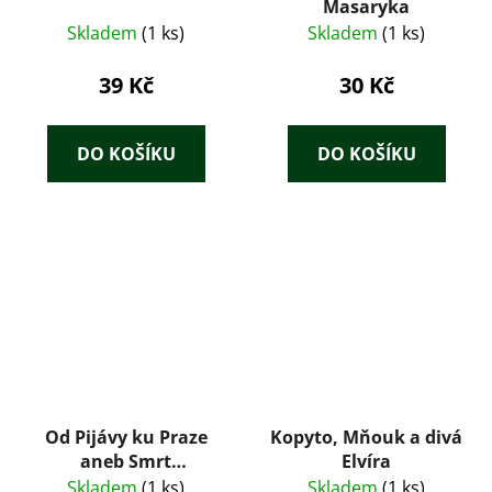
Masaryka
Skladem
(1 ks)
Skladem
(1 ks)
39 Kč
30 Kč
DO KOŠÍKU
DO KOŠÍKU
Od Pijávy ku Praze
Kopyto, Mňouk a divá
aneb Smrt
Elvíra
Imperiálistům
Skladem
(1 ks)
Skladem
(1 ks)