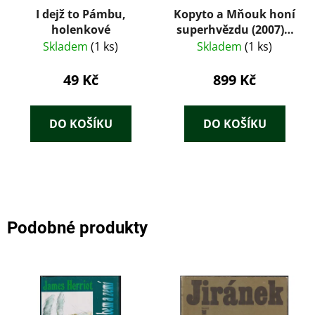
I dejž to Pámbu,
Kopyto a Mňouk honí
holenkové
superhvězdu (2007) –
Miloslav Švandrlík,
Skladem
(1 ks)
Skladem
(1 ks)
ilustrace Jiří Winter-
Neprakta
49 Kč
899 Kč
DO KOŠÍKU
DO KOŠÍKU
Podobné produkty