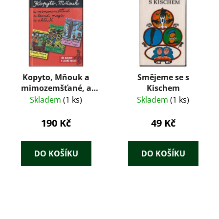
Kopyto, Mňouk a
Smějeme se s
mimozemšťané, a
Kischem
černá magie, a Akta X
Skladem
(1 ks)
Skladem
(1 ks)
190 Kč
49 Kč
DO KOŠÍKU
DO KOŠÍKU