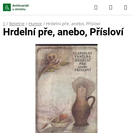
Přejít
Hledat
NÁKUP
na
KOŠÍK
obsah
Domů
/
Beletrie
/
Humor
/
Hrdelní pře, anebo, Přísloví
Hrdelní pře, anebo, Přísloví