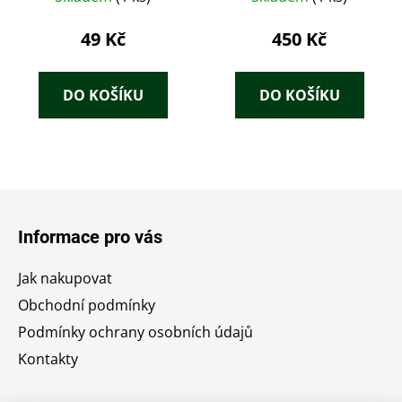
49 Kč
450 Kč
DO KOŠÍKU
DO KOŠÍKU
Z
á
Informace pro vás
p
a
Jak nakupovat
t
Obchodní podmínky
í
Podmínky ochrany osobních údajů
Kontakty