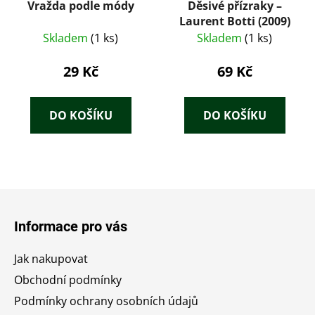
Vražda podle módy
Děsivé přízraky –
Laurent Botti (2009)
Skladem
(1 ks)
Skladem
(1 ks)
29 Kč
69 Kč
DO KOŠÍKU
DO KOŠÍKU
Z
á
Informace pro vás
p
a
Jak nakupovat
t
Obchodní podmínky
í
Podmínky ochrany osobních údajů