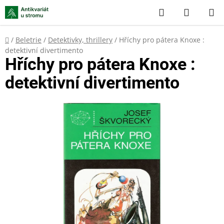
Přejít
Hledat
NÁKUP
na
KOŠÍK
obsah
Domů
/
Beletrie
/
Detektivky, thrillery
/
Hříchy pro pátera Knoxe :
detektivní divertimento
Hříchy pro pátera Knoxe :
detektivní divertimento