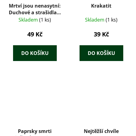
Mrtví jsou nenasytní:
Krakatit
Duchové a strašidla v
německé povídce
Skladem
(1 ks)
Skladem
(1 ks)
(1991)
49 Kč
39 Kč
DO KOŠÍKU
DO KOŠÍKU
Paprsky smrti
Nejtěžší chvíle