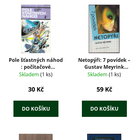
Pole šťastných náhod
Netopýři: 7 povídek –
: počítačové
Gustav Meyrink
romaneto
(1991)
Skladem
(1 ks)
Skladem
(1 ks)
30 Kč
59 Kč
DO KOŠÍKU
DO KOŠÍKU