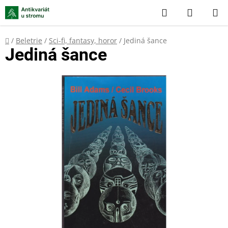
Přejít
Hledat
NÁKUP
na
KOŠÍK
obsah
Domů
/
Beletrie
/
Sci-fi, fantasy, horor
/
Jediná šance
Jediná šance