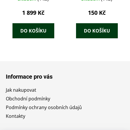
1 899 Kč
150 Kč
DO KOŠÍKU
DO KOŠÍKU
Z
á
Informace pro vás
p
a
Jak nakupovat
t
Obchodní podmínky
í
Podmínky ochrany osobních údajů
Kontakty