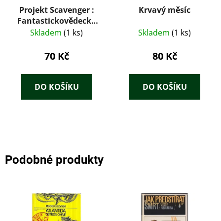
Projekt Scavenger :
Krvavý měsíc
Fantastickovědecký
příběh z naší doby
Skladem
(1 ks)
Skladem
(1 ks)
70 Kč
80 Kč
DO KOŠÍKU
DO KOŠÍKU
Podobné produkty