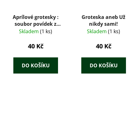
Aprílové grotesky :
Groteska aneb Už
soubor povídek z
nikdy sami!
literatury sovětských
Skladem
(1 ks)
Skladem
(1 ks)
národů
40 Kč
40 Kč
DO KOŠÍKU
DO KOŠÍKU