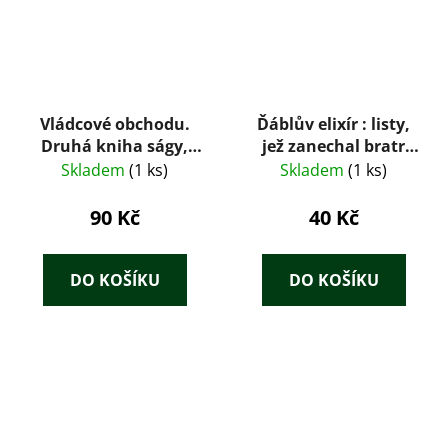
Vládcové obchodu.
Ďáblův elixír : listy,
Druhá kniha ságy,
jež zanechal bratr
Ztracená rodina
Medard, kapucín,
Skladem
(1 ks)
Skladem
(1 ks)
vydává autor
Fantastických kusů
90 Kč
40 Kč
po Callotově způsobu
DO KOŠÍKU
DO KOŠÍKU