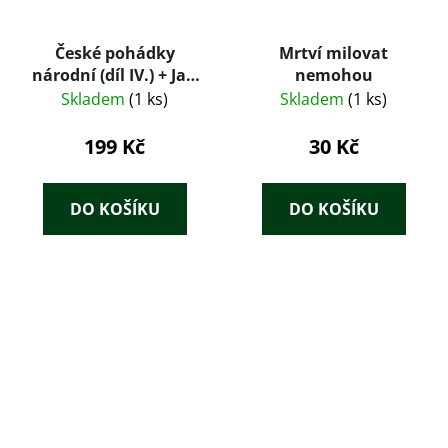
České pohádky
Mrtví milovat
národní (díl IV.) + Jan
nemohou
Kollár: Slávy dcera
Skladem
(1 ks)
Skladem
(1 ks)
(Dobový konvolut
1925)
199 Kč
30 Kč
DO KOŠÍKU
DO KOŠÍKU