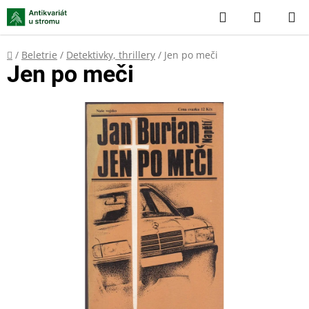
Přejít
Hledat
NÁKUP
na
KOŠÍK
obsah
Domů
/
Beletrie
/
Detektivky, thrillery
/
Jen po meči
Jen po meči