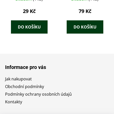
podle skutečných
událostí – Roman
29 Kč
79 Kč
Cílek (2019)
DO KOŠÍKU
DO KOŠÍKU
Z
á
Informace pro vás
p
a
Jak nakupovat
t
Obchodní podmínky
í
Podmínky ochrany osobních údajů
Kontakty