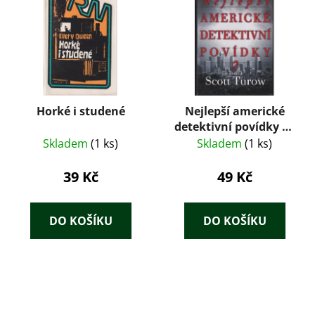
Horké i studené
Nejlepší americké
detektivní povídky 2 -
Scott Turow
Skladem
(1 ks)
Skladem
(1 ks)
39 Kč
49 Kč
DO KOŠÍKU
DO KOŠÍKU