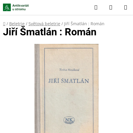
Přejít
Hledat
NÁKUP
na
KOŠÍK
obsah
Domů
/
Beletrie
/
Světová beletrie
/
Jiří Šmatlán : Román
Jiří Šmatlán : Román