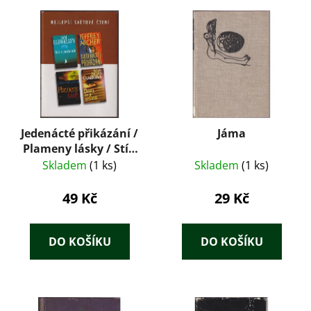
Jedenácté přikázání /
Jáma
Plameny lásky / Stín
v písčinách / Dělej, že
Skladem
(1 ks)
Skladem
(1 ks)
ji nevidíš
49 Kč
29 Kč
DO KOŠÍKU
DO KOŠÍKU