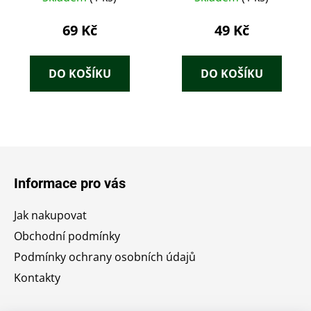
69 Kč
49 Kč
DO KOŠÍKU
DO KOŠÍKU
Z
á
Informace pro vás
p
a
Jak nakupovat
t
Obchodní podmínky
í
Podmínky ochrany osobních údajů
Kontakty