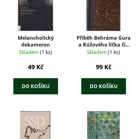
Melancholický
Příběh Behráma Gura
dekameron
a Rúžového líčka čili
sedm dní a sedm nocí
Skladem
(1 ks)
Skladem
(1 ks)
49 Kč
99 Kč
DO KOŠÍKU
DO KOŠÍKU