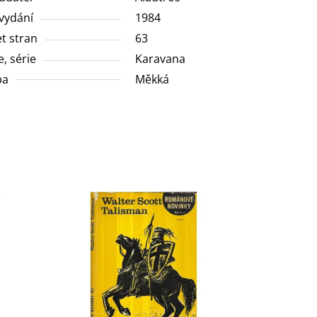
vydání
1984
t stran
63
e, série
Karavana
ba
Měkká