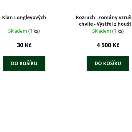
Klan Longleyových
Rozruch : romány vzru
chvíle - Výstřel z houšt
Redaktorský statek + Ve
Skladem
(1 ks)
Skladem
(1 ks)
osobách + Pedrův důl + Z
země + Kovový had 
30 Kč
4 500 Kč
Dobrodružství v Arkansas
poslední chvíli + Zlatý k
Živý stín
DO KOŠÍKU
DO KOŠÍKU