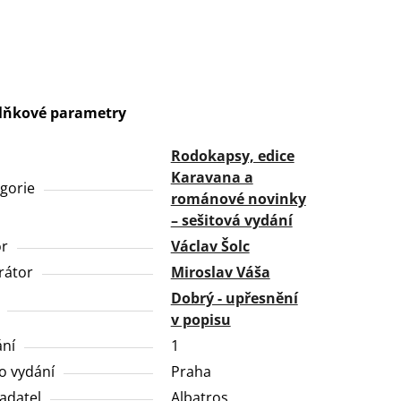
lňkové parametry
Rodokapsy, edice
Karavana a
gorie
románové novinky
– sešitová vydání
or
Václav Šolc
trátor
Miroslav Váša
Dobrý - upřesnění
v popisu
ní
1
o vydání
Praha
adatel
Albatros