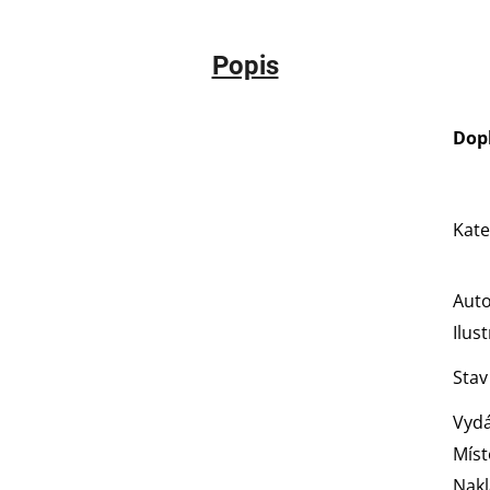
Popis
Dop
Kate
Aut
Ilus
Stav
Vydá
Míst
Nakl