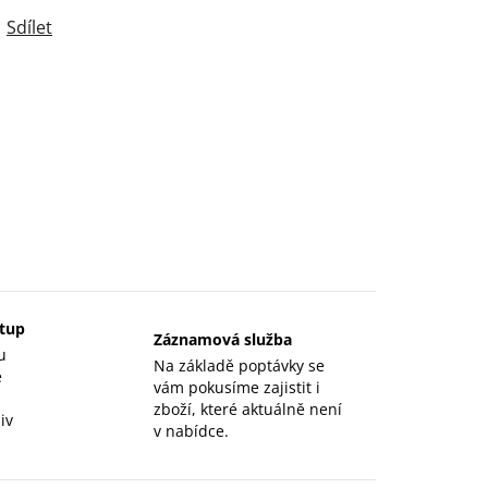
Sdílet
stup
Záznamová služba
u
Na základě poptávky se
e
vám pokusíme zajistit i
zboží, které aktuálně není
iv
v nabídce.