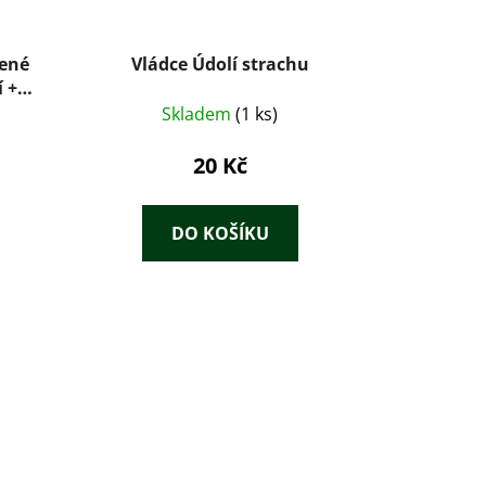
šené
Vládce Údolí strachu
í +
 dvou
Skladem
(1 ks)
elená
+
20 Kč
u + V
ruh +
DO KOŠÍKU