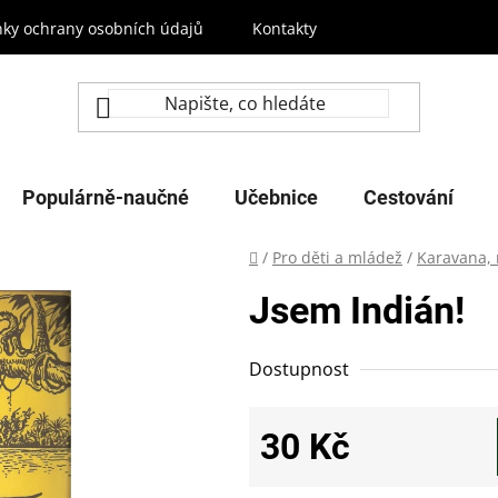
ky ochrany osobních údajů
Kontakty
Populárně-naučné
Učebnice
Cestování
Domů
/
Pro děti a mládež
/
Karavana,
Jsem Indián!
Dostupnost
30 Kč
Měrná cena: