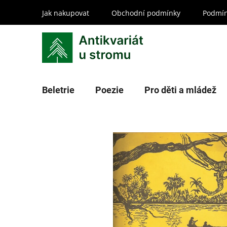
Přejít
Jak nakupovat
Obchodní podmínky
Podmín
na
obsah
Beletrie
Poezie
Pro děti a mládež