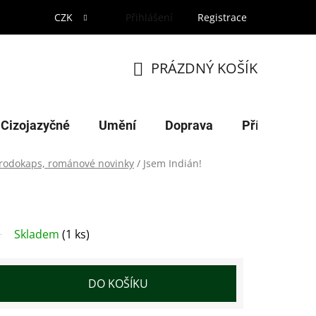
CZK
Přihlášení
Registrace
PRÁZDNÝ KOŠÍK
NÁKUPNÍ
KOŠÍK
Cizojazyčné
Umění
Doprava
Příroda
 rodokaps, románové novinky
/
Jsem Indián!
Skladem
(1 ks)
DO KOŠÍKU