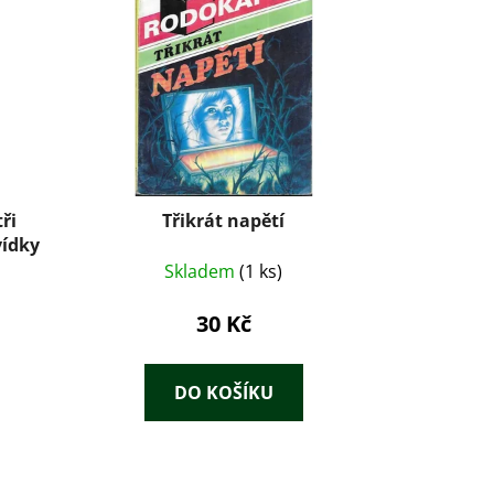
ři
Třikrát napětí
vídky
Skladem
(1 ks)
30 Kč
DO KOŠÍKU