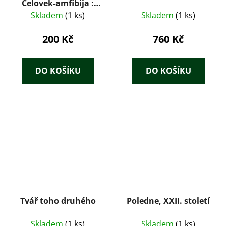
Čelovek-amfibija :
poučný román
Skladem
(1 ks)
Skladem
(1 ks)
fantastický
200 Kč
760 Kč
DO KOŠÍKU
DO KOŠÍKU
Tvář toho druhého
Poledne, XXII. století
Skladem
(1 ks)
Skladem
(1 ks)