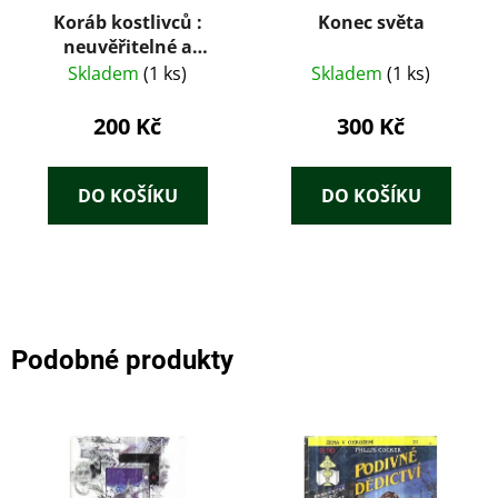
Koráb kostlivců :
Konec světa
neuvěřitelné a
záhadné příběhy
Skladem
(1 ks)
Skladem
(1 ks)
Jasona Darka
200 Kč
300 Kč
DO KOŠÍKU
DO KOŠÍKU
Podobné produkty