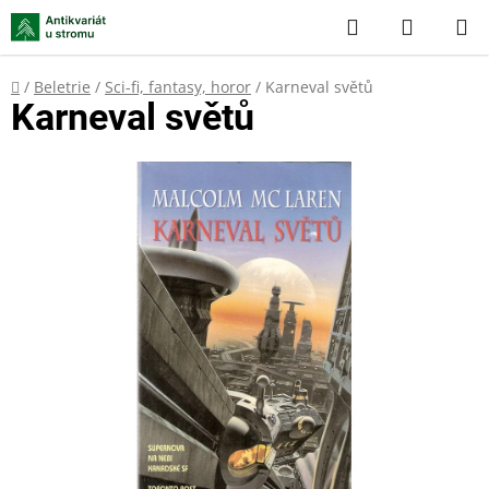
Přejít
Hledat
NÁKUP
na
KOŠÍK
obsah
Domů
/
Beletrie
/
Sci-fi, fantasy, horor
/
Karneval světů
Karneval světů