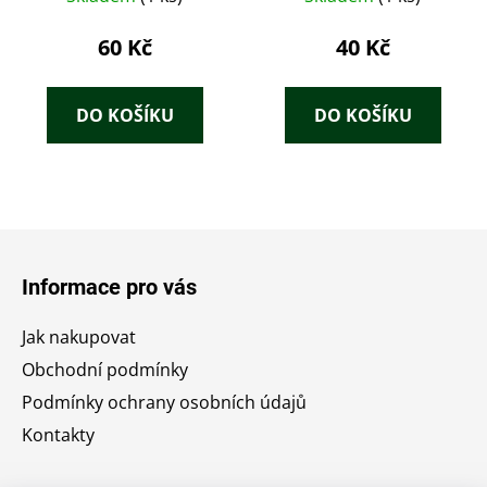
60 Kč
40 Kč
DO KOŠÍKU
DO KOŠÍKU
Z
á
Informace pro vás
p
a
Jak nakupovat
t
Obchodní podmínky
í
Podmínky ochrany osobních údajů
Kontakty