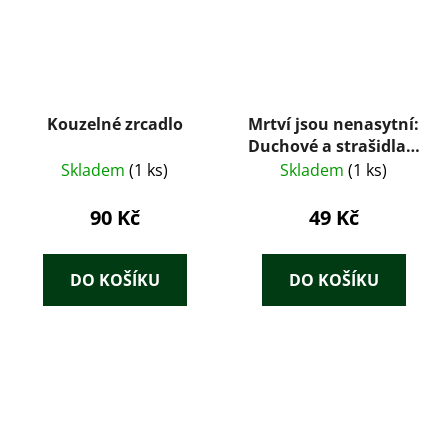
Kouzelné zrcadlo
Mrtví jsou nenasytní:
Duchové a strašidla v
německé povídce
Skladem
(1 ks)
Skladem
(1 ks)
(1991)
90 Kč
49 Kč
DO KOŠÍKU
DO KOŠÍKU