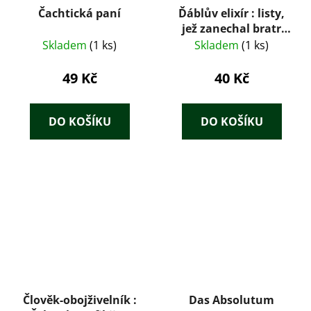
Čachtická paní
Ďáblův elixír : listy,
jež zanechal bratr
Medard, kapucín,
Skladem
(1 ks)
Skladem
(1 ks)
vydává autor
Fantastických kusů
49 Kč
40 Kč
po Callotově způsobu
DO KOŠÍKU
DO KOŠÍKU
Člověk-obojživelník :
Das Absolutum