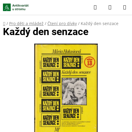
Přejít
Hledat
NÁKUP
na
KOŠÍK
obsah
Domů
/
Pro děti a mládež
/
Čtení pro dívky
/
Každý den senzace
Každý den senzace