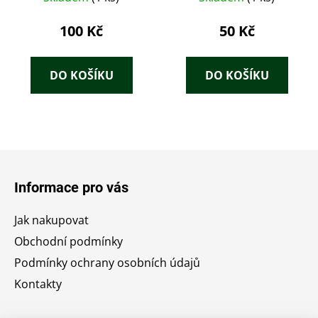
100 Kč
50 Kč
DO KOŠÍKU
DO KOŠÍKU
Z
á
Informace pro vás
p
a
Jak nakupovat
t
Obchodní podmínky
í
Podmínky ochrany osobních údajů
Kontakty