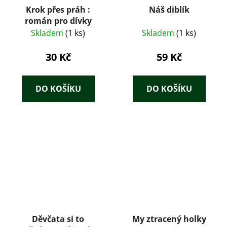
Krok přes práh :
Náš diblík
román pro dívky
Skladem
(1 ks)
Skladem
(1 ks)
30 Kč
59 Kč
DO KOŠÍKU
DO KOŠÍKU
Děvčata si to
My ztracený holky