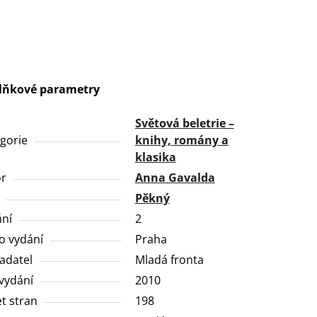
lňkové parametry
Světová beletrie –
gorie
knihy, romány a
klasika
or
Anna Gavalda
Pěkný
ní
2
o vydání
Praha
adatel
Mladá fronta
vydání
2010
t stran
198