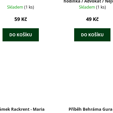
hodinka / Advokát / Nej
šance
Skladem
(1 ks)
Skladem
(1 ks)
59 Kč
49 Kč
DO KOŠÍKU
DO KOŠÍKU
ámek Rackrent - Maria
Příběh Behráma Gura