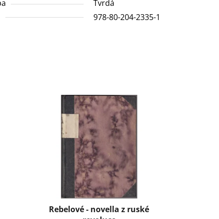
ba
Tvrdá
N
978-80-204-2335-1
Rebelové - novella z ruské