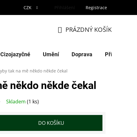
CZK
Přihlášení
Registrace
PRÁZDNÝ KOŠÍK
NÁKUPNÍ
KOŠÍK
Cizojazyčné
Umění
Doprava
Příroda
yby tak na mě někdo někde čekal
mě někdo někde čekal
Skladem
(1 ks)
DO KOŠÍKU