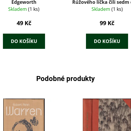
Edgeworth
Rúžového líčka čili sedm 
sedm nocí
Skladem
(1 ks)
Skladem
(1 ks)
49 Kč
99 Kč
DO KOŠÍKU
DO KOŠÍKU
Podobné produkty