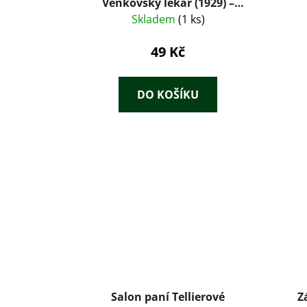
Venkovský lékař (1929) –
Honoré de Balzac, ilustrace
Skladem
(1 ks)
František Tichý
49 Kč
DO KOŠÍKU
Salon paní Tellierové
Z