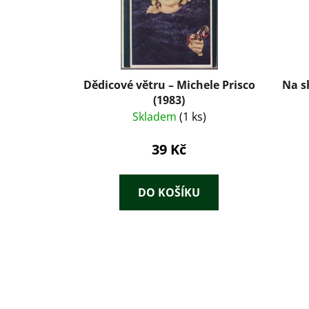
Dědicové větru – Michele Prisco
Na s
(1983)
Skladem
(1 ks)
39 Kč
DO KOŠÍKU