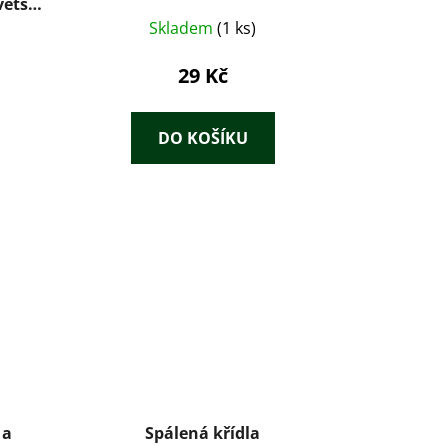
větší
Skladem
(1 ks)
29 Kč
DO KOŠÍKU
 a
Spálená křídla