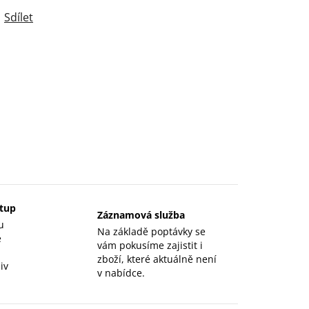
Sdílet
stup
Záznamová služba
u
Na základě poptávky se
e
vám pokusíme zajistit i
zboží, které aktuálně není
iv
v nabídce.