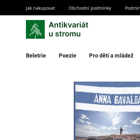
Přejít
Jak nakupovat
Obchodní podmínky
Podmín
na
obsah
Beletrie
Poezie
Pro děti a mládež