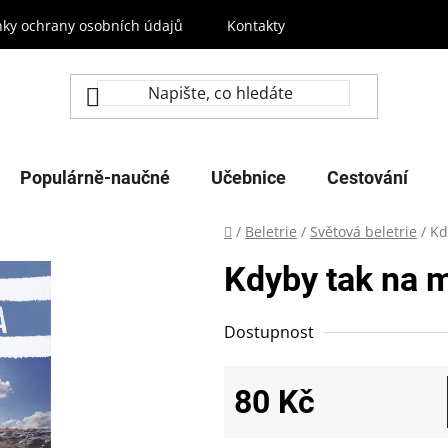
ky ochrany osobních údajů
Kontakty
Populárně-naučné
Učebnice
Cestování
Domů
/
Beletrie
/
Světová beletrie
/
Kd
Kdyby tak na 
Dostupnost
80 Kč
Měrná cena: