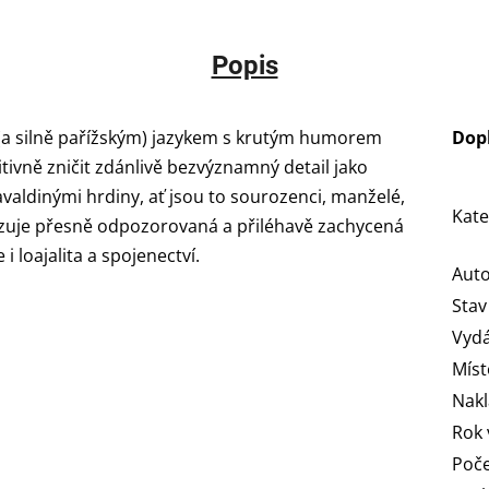
Popis
a silně pařížským) jazykem s krutým humorem
Dop
itivně zničit zdánlivě bezvýznamný detail jako
valdinými hrdiny, ať jsou to sourozenci, manželé,
Kate
erizuje přesně odpozorovaná a přiléhavě zachycená
i loajalita a spojenectví.
Aut
Stav
Vydá
Míst
Nakl
Rok 
Poče