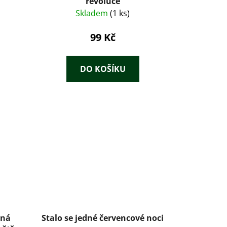
revoluce
Skladem
(1 ks)
99 Kč
DO KOŠÍKU
lná
Stalo se jedné červencové noci