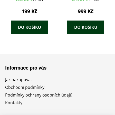
Maupassant, Zola,
Dickens, Jókai) – J.
199 Kč
999 Kč
Otto (cca 1890–1905)
DO KOŠÍKU
DO KOŠÍKU
Z
á
Informace pro vás
p
a
Jak nakupovat
t
Obchodní podmínky
í
Podmínky ochrany osobních údajů
Kontakty