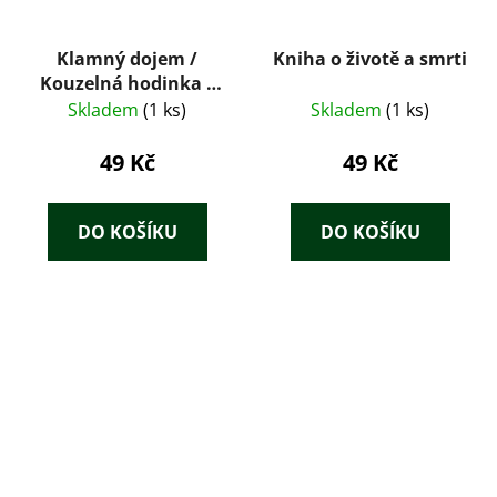
Klamný dojem /
Kniha o životě a smrti
Kouzelná hodinka /
Advokát / Největší
Skladem
(1 ks)
Skladem
(1 ks)
šance
49 Kč
49 Kč
DO KOŠÍKU
DO KOŠÍKU