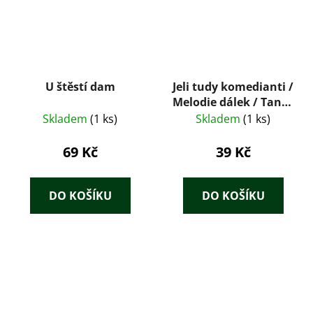
U štěstí dam
Jeli tudy komedianti /
Melodie dálek / Tanec
kolem šibenice
Skladem
(1 ks)
Skladem
(1 ks)
69 Kč
39 Kč
DO KOŠÍKU
DO KOŠÍKU