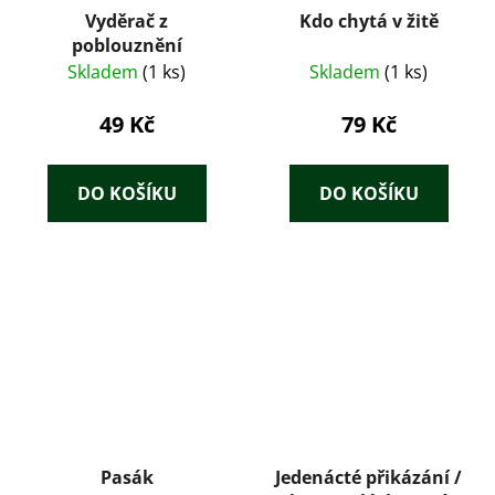
Vyděrač z
Kdo chytá v žitě
poblouznění
Skladem
(1 ks)
Skladem
(1 ks)
49 Kč
79 Kč
DO KOŠÍKU
DO KOŠÍKU
Pasák
Jedenácté přikázání /