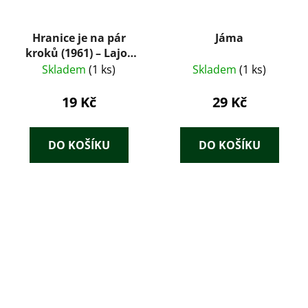
Hranice je na pár
Jáma
kroků (1961) – Lajos
Mesterházi
Skladem
(1 ks)
Skladem
(1 ks)
19 Kč
29 Kč
DO KOŠÍKU
DO KOŠÍKU