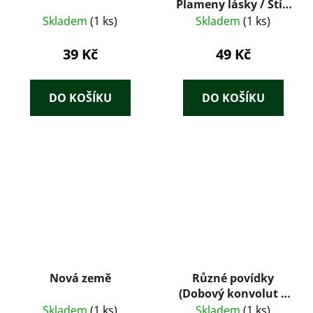
Plameny lásky / Stín
v písčinách / Dělej, že
Skladem
(1 ks)
Skladem
(1 ks)
ji nevidíš
39 Kč
49 Kč
DO KOŠÍKU
DO KOŠÍKU
Nová země
Různé povídky
(Dobový konvolut 8
tisků: Tolstoj,
Skladem
(1 ks)
Skladem
(1 ks)