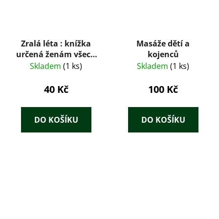
Zralá léta : knížka
Masáže dětí a
určená ženám všech
kojenců
věkových kategorií a
Skladem
(1 ks)
Skladem
(1 ks)
mužům, kteří chtějí
ženám porozumět
40 Kč
100 Kč
DO KOŠÍKU
DO KOŠÍKU