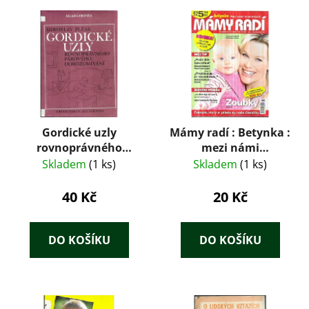
Gordické uzly
Mámy radí : Betynka :
rovnoprávného
mezi námi
párového
maminkami 11 / 08
Skladem
(1 ks)
Skladem
(1 ks)
dorozumívání
40 Kč
20 Kč
DO KOŠÍKU
DO KOŠÍKU