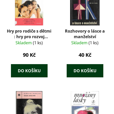
Hry pro rodiče s dětmi
Rozhovory o lásce a
: hry pro rozvoj
manželství
komunikace, aktivity
Skladem
(1 ks)
Skladem
(1 ks)
zaměřené na rozvoj
dítěte předškolního
90 Kč
40 Kč
věku, příprava na
vstup do školy
DO KOŠÍKU
DO KOŠÍKU