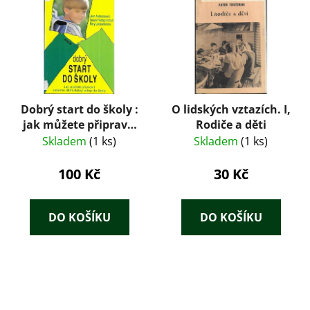
Dobrý start do školy :
O lidských vztazích. I,
jak můžete připravit
Rodiče a děti
vašemu dítěti dobrý
Skladem
(1 ks)
Skladem
(1 ks)
vstup do školy
100 Kč
30 Kč
DO KOŠÍKU
DO KOŠÍKU