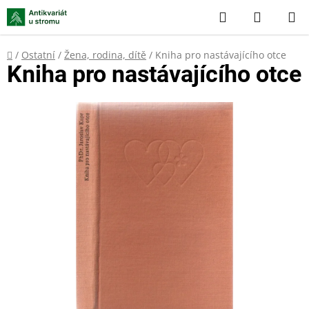
Přejít
Hledat
NÁKUP
na
KOŠÍK
obsah
Domů
/
Ostatní
/
Žena, rodina, dítě
/
Kniha pro nastávajícího otce
Kniha pro nastávajícího otce