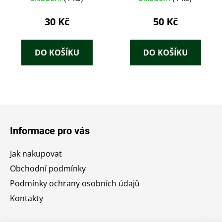
30 Kč
50 Kč
DO KOŠÍKU
DO KOŠÍKU
Z
á
Informace pro vás
p
a
Jak nakupovat
t
Obchodní podmínky
í
Podmínky ochrany osobních údajů
Kontakty