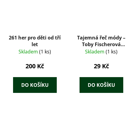
261 her pro děti od tří
Tajemná řeč módy –
let
Toby Fischerová
Mirkinová (1996)
Skladem
(1 ks)
Skladem
(1 ks)
200 Kč
29 Kč
DO KOŠÍKU
DO KOŠÍKU