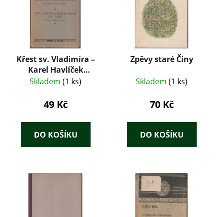
Křest sv. Vladimíra –
Zpěvy staré Číny
Karel Havlíček
Borovský
Skladem
(1 ks)
Skladem
(1 ks)
49 Kč
70 Kč
DO KOŠÍKU
DO KOŠÍKU