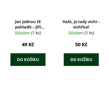
Jen jednou tě
Haló, je tady vichr -
pohladit – Jiří
vichřice!
Pokorný (1990)
Skladem
(1 ks)
Skladem
(1 ks)
49 Kč
50 Kč
DO KOŠÍKU
DO KOŠÍKU