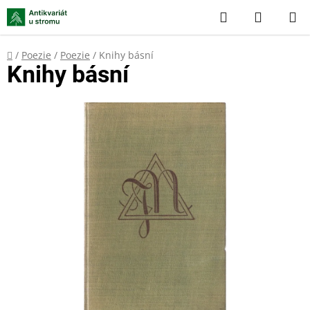
Přejít
Hledat
NÁKUP
na
KOŠÍK
obsah
Domů
/
Poezie
/
Poezie
/
Knihy básní
Knihy básní