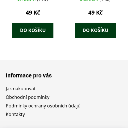
49 Kč
49 Kč
DO KOŠÍKU
DO KOŠÍKU
Z
á
Informace pro vás
p
a
Jak nakupovat
t
Obchodní podmínky
í
Podmínky ochrany osobních údajů
Kontakty