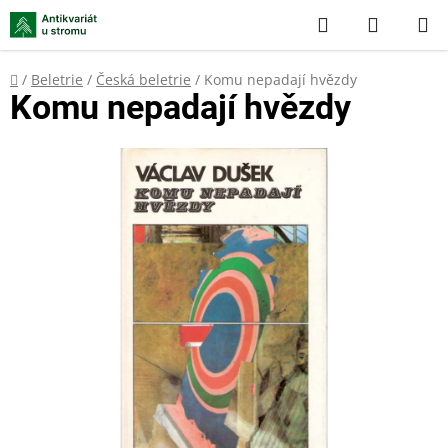
Přejít
Hledat
NÁKUP
na
KOŠÍK
obsah
Domů
/
Beletrie
/
Česká beletrie
/
Komu nepadají hvězdy
Komu nepadají hvězdy