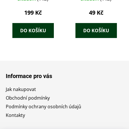
199 Kč
49 Kč
DO KOŠÍKU
DO KOŠÍKU
Z
á
Informace pro vás
p
a
Jak nakupovat
t
Obchodní podmínky
í
Podmínky ochrany osobních údajů
Kontakty