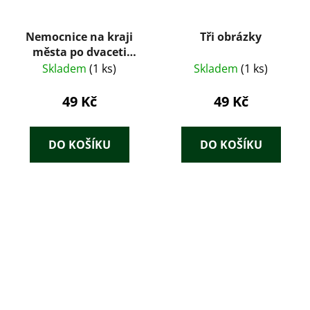
Nemocnice na kraji
Tři obrázky
města po dvaceti
letech : televizní
Skladem
(1 ks)
Skladem
(1 ks)
román podle
stejnojmenného
49 Kč
49 Kč
seriálu
DO KOŠÍKU
DO KOŠÍKU