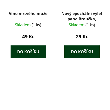
Víno mrtvého muže
Nový epochální výlet
pana Broučka,
tentokrát do
Skladem
(1 ks)
Skladem
(1 ks)
patnáctého století -
Svatopluk Čech
49 Kč
29 Kč
DO KOŠÍKU
DO KOŠÍKU