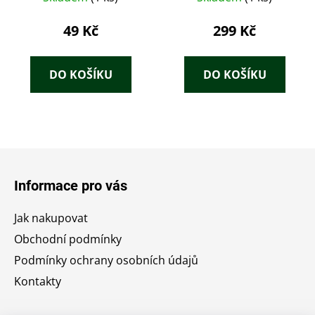
Viktor Justus) /
Paprsky smrti (Dr.
49 Kč
299 Kč
Jaroslav Velšovský) –
tři sešitové romány z
roku 1927 v jedné
DO KOŠÍKU
DO KOŠÍKU
dobové převazbě.
Z
á
Informace pro vás
p
a
Jak nakupovat
t
Obchodní podmínky
í
Podmínky ochrany osobních údajů
Kontakty