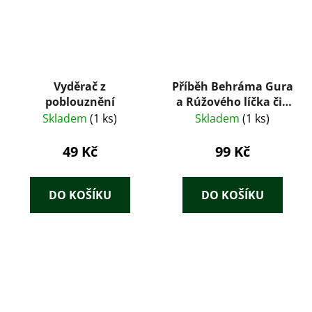
Vyděrač z
Příběh Behráma Gura
poblouznění
a Rúžového líčka čili
sedm dní a sedm nocí
Skladem
(1 ks)
Skladem
(1 ks)
49 Kč
99 Kč
DO KOŠÍKU
DO KOŠÍKU