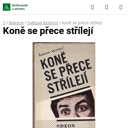
Přejít
Hledat
NÁKUP
na
KOŠÍK
obsah
Domů
/
Beletrie
/
Světová beletrie
/
Koně se přece střílejí
Koně se přece střílejí