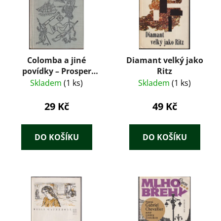
Colomba a jiné
Diamant velký jako
povídky – Prosper
Ritz
Mérimée (1959)
Skladem
(1 ks)
Skladem
(1 ks)
29 Kč
49 Kč
DO KOŠÍKU
DO KOŠÍKU