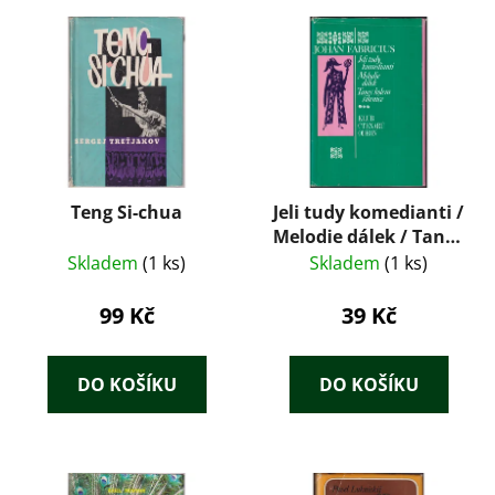
Teng Si-chua
Jeli tudy komedianti /
Melodie dálek / Tanec
kolem šibenice
Skladem
(1 ks)
Skladem
(1 ks)
99 Kč
39 Kč
DO KOŠÍKU
DO KOŠÍKU