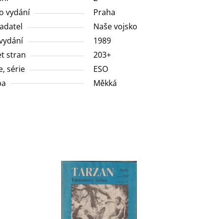
o vydání
Praha
adatel
Naše vojsko
vydání
1989
t stran
203+
e, série
ESO
ba
Měkká