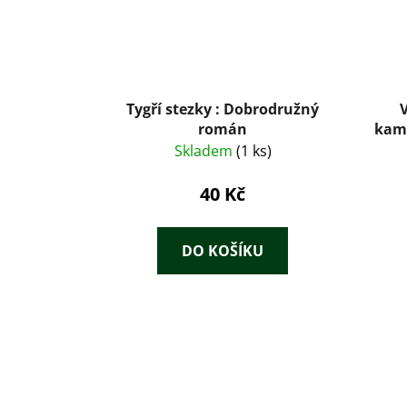
Tygří stezky : Dobrodružný
román
kama
Skladem
(1 ks)
40 Kč
DO KOŠÍKU