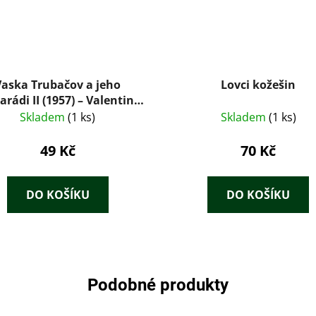
Vaska Trubačov a jeho
Lovci kožešin
rádi II (1957) – Valentina
Osejevová
Skladem
(1 ks)
Skladem
(1 ks)
49 Kč
70 Kč
DO KOŠÍKU
DO KOŠÍKU
Podobné produkty