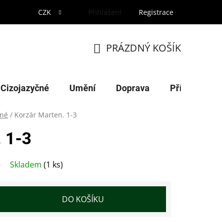
CZK
Přihlášení
Registrace
PRÁZDNÝ KOŠÍK
NÁKUPNÍ
KOŠÍK
Cizojazyčné
Umění
Doprava
Příroda
né
/
Korzár Marten. 1-3
 1-3
Skladem
(1 ks)
DO KOŠÍKU