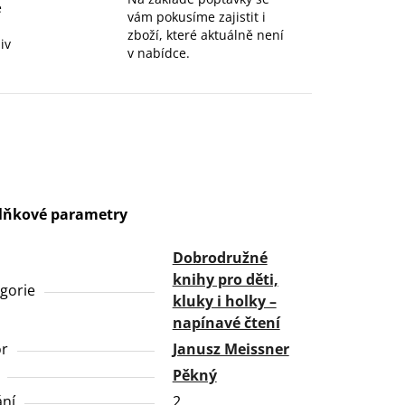
e
vám pokusíme zajistit i
zboží, které aktuálně není
iv
v nabídce.
lňkové parametry
Dobrodružné
knihy pro děti,
gorie
kluky i holky –
napínavé čtení
or
Janusz Meissner
Pěkný
ní
2