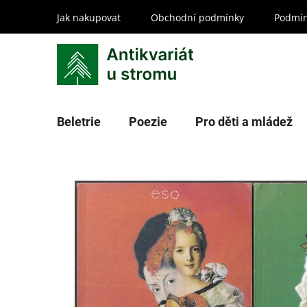
Přejít
Jak nakupovat
Obchodní podmínky
Podmín
na
obsah
Beletrie
Poezie
Pro děti a mládež