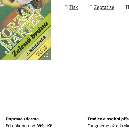
Tisk
Zeptat se
Doprava zdarma
Tradice a osobní pří
Při nákupu nad
399,- Kč
Fungujeme už od rok