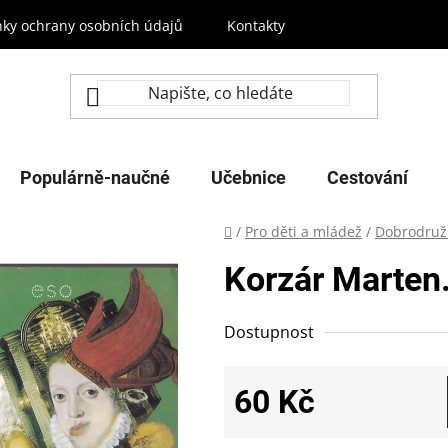
ky ochrany osobních údajů
Kontakty
Populárně-naučné
Učebnice
Cestování
Domů
/
Pro děti a mládež
/
Dobrodruž
Korzár Marten.
Dostupnost
60 Kč
Měrná cena: