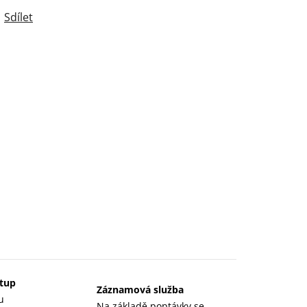
Sdílet
stup
Záznamová služba
u
Na základě poptávky se