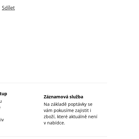
Sdílet
stup
Záznamová služba
u
Na základě poptávky se
e
vám pokusíme zajistit i
zboží, které aktuálně není
iv
v nabídce.