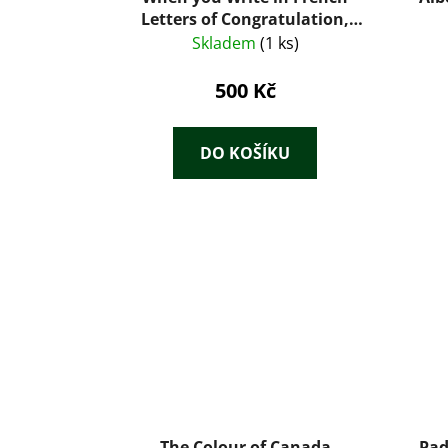
Letters of Congratulation,
Condolence, etc. Letters of
Skladem
(1 ks)
Invitation, Acceptance, etc.
Friendly Letters, and Love
500 Kč
Letters. Models in French With
English Translations
DO KOŠÍKU
The Colour of Canada
Pad