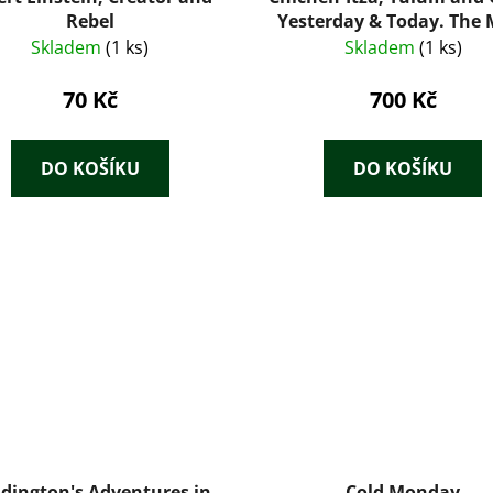
Rebel
Yesterday & Today. The 
Important Temple
Skladem
(1 ks)
Skladem
(1 ks)
70 Kč
700 Kč
DO KOŠÍKU
DO KOŠÍKU
dington's Adventures in
Cold Monday