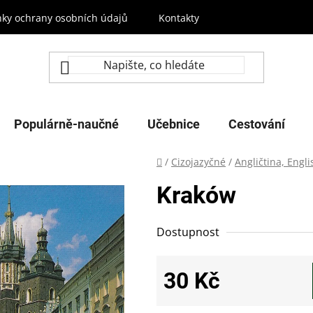
ky ochrany osobních údajů
Kontakty
Populárně-naučné
Učebnice
Cestování
Domů
/
Cizojazyčné
/
Angličtina, Engl
Kraków
Dostupnost
30 Kč
Měrná cena: