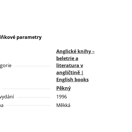
lňkové parametry
Anglické knihy –
beletrie a
gorie
literatura v
angličtině |
English books
Pěkný
vydání
1996
ba
Měkká