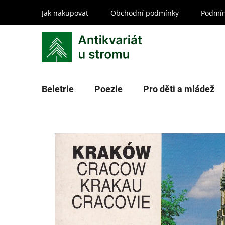
Přejít
Jak nakupovat
Obchodní podmínky
Podmín
na
obsah
Beletrie
Poezie
Pro děti a mládež