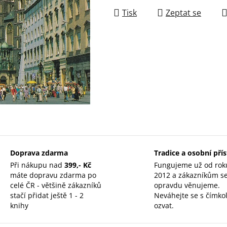
Tisk
Zeptat se
Doprava zdarma
Tradice a osobní pří
Při nákupu nad
399,- Kč
Fungujeme už od rok
máte dopravu zdarma po
2012 a zákazníkům s
celé ČR - většině zákazníků
opravdu věnujeme.
stačí přidat ještě 1 - 2
Neváhejte se s čímkol
knihy
ozvat.