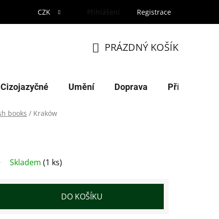
CZK
Přihlášení
Registrace
PRÁZDNÝ KOŠÍK
NÁKUPNÍ
KOŠÍK
Cizojazyčné
Umění
Doprava
Příroda
ish books
/
Kraków
Skladem
(1 ks)
DO KOŠÍKU