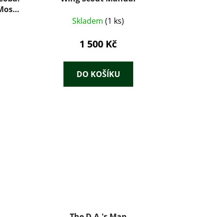
Most
Skladem
(1 ks)
1 500 Kč
DO KOŠÍKU
The D.A.'s Man