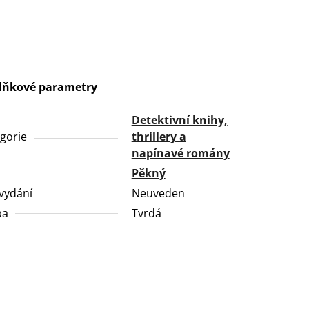
lňkové parametry
Detektivní knihy,
gorie
thrillery a
napínavé romány
Pěkný
vydání
Neuveden
ba
Tvrdá