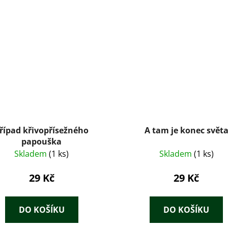
řípad křivopřísežného
A tam je konec svět
papouška
Skladem
(1 ks)
Skladem
(1 ks)
29 Kč
29 Kč
DO KOŠÍKU
DO KOŠÍKU