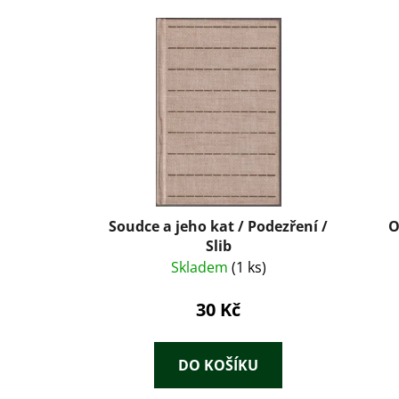
Soudce a jeho kat / Podezření /
O
Slib
Skladem
(1 ks)
30 Kč
DO KOŠÍKU