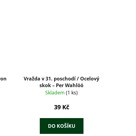
von
Vražda v 31. poschodí / Ocelový
skok – Per Wahlöö
Skladem
(1 ks)
39 Kč
DO KOŠÍKU