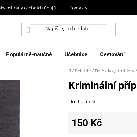
ky ochrany osobních údajů
Kontakty
Populárně-naučné
Učebnice
Cestování
Domů
/
Beletrie
/
Detektivky, thrillery
/
Kriminální pří
Dostupnost
150 Kč
Měrná cena: