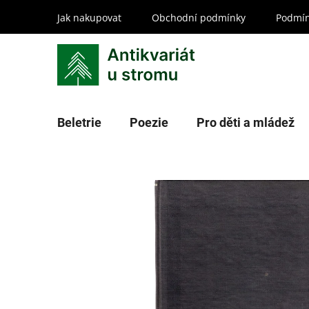
Přejít
Jak nakupovat
Obchodní podmínky
Podmín
na
obsah
Beletrie
Poezie
Pro děti a mládež