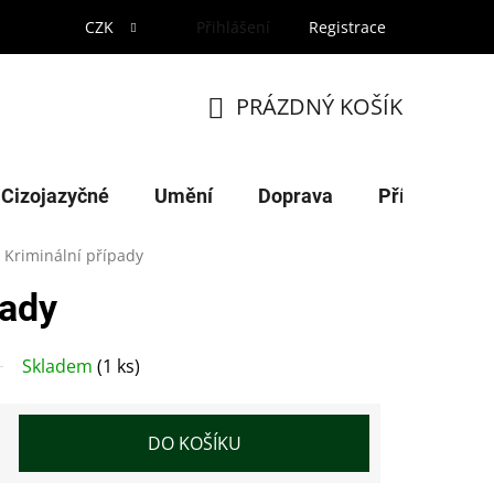
CZK
Přihlášení
Registrace
PRÁZDNÝ KOŠÍK
NÁKUPNÍ
KOŠÍK
Cizojazyčné
Umění
Doprava
Příroda
Kriminální případy
pady
Skladem
(1 ks)
DO KOŠÍKU