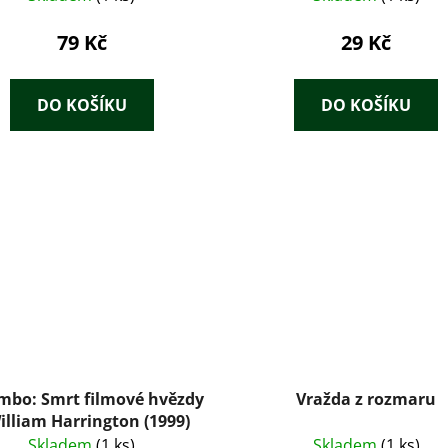
79 Kč
29 Kč
DO KOŠÍKU
DO KOŠÍKU
mbo: Smrt filmové hvězdy
Vražda z rozmaru
illiam Harrington (1999)
Skladem
(1 ks)
Skladem
(1 ks)