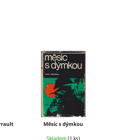
rrault
Měsíc s dýmkou
Skladem
(1 ks)