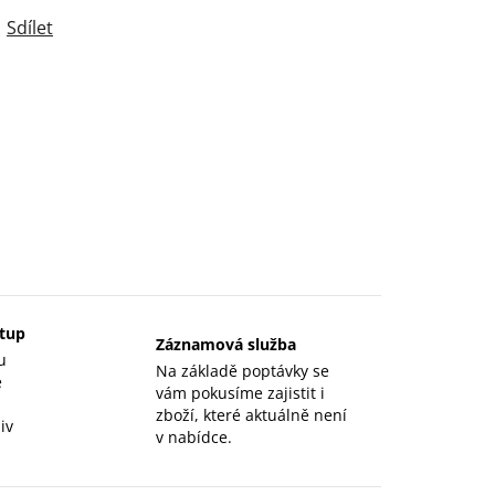
Sdílet
stup
Záznamová služba
u
Na základě poptávky se
e
vám pokusíme zajistit i
zboží, které aktuálně není
iv
v nabídce.