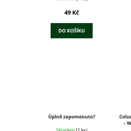
49 Kč
DO KOŠÍKU
Úplně zapomenuto?
Colu
– W
Skladem
(1 ks)