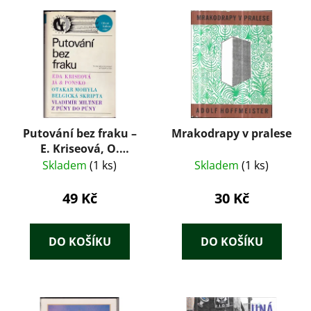
Putování bez fraku –
Mrakodrapy v pralese
E. Kriseová, O.
Mohyla, V. Miltner
Skladem
(1 ks)
Skladem
(1 ks)
(1968)
49 Kč
30 Kč
DO KOŠÍKU
DO KOŠÍKU