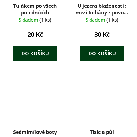
Tulákem po všech
U jezera blaženosti :
polednících
mezi Indiány z povodí
Xingú
Skladem
(1 ks)
Skladem
(1 ks)
20 Kč
30 Kč
DO KOŠÍKU
DO KOŠÍKU
Sedmimílové boty
Tisíc a půl