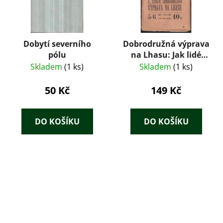
Dobytí severního
Dobrodružná výprava
pólu
na Lhasu: Jak lidé
pouští naložili se
Skladem
(1 ks)
Skladem
(1 ks)
zvědy
50 Kč
149 Kč
DO KOŠÍKU
DO KOŠÍKU