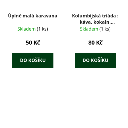
Úplně malá karavana
Kolumbijská triáda :
káva, kokain,
smaragdy
Skladem
(1 ks)
Skladem
(1 ks)
50 Kč
80 Kč
DO KOŠÍKU
DO KOŠÍKU