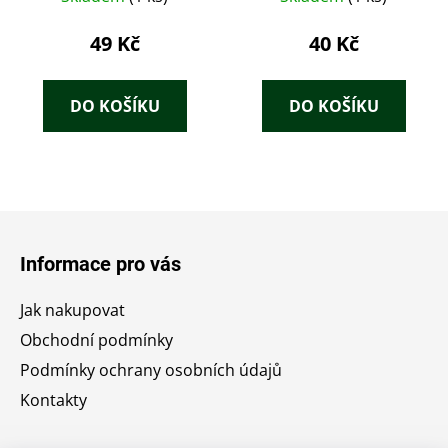
49 Kč
40 Kč
DO KOŠÍKU
DO KOŠÍKU
Z
á
Informace pro vás
p
a
Jak nakupovat
t
Obchodní podmínky
í
Podmínky ochrany osobních údajů
Kontakty