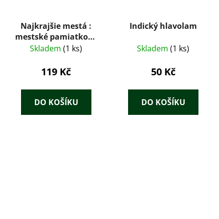
Najkrajšie mestá :
Indický hlavolam
mestské pamiatkové
rezervácie
Skladem
(1 ks)
Skladem
(1 ks)
119 Kč
50 Kč
DO KOŠÍKU
DO KOŠÍKU