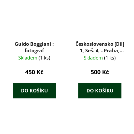
Guido Boggiani :
Československo [Díl]
fotograf
1, Seš. 4, - Praha,
Staré Město -
Skladem
(1 ks)
Skladem
(1 ks)
Přírodní, umělecké a
historické
450 Kč
500 Kč
památnosti
DO KOŠÍKU
DO KOŠÍKU