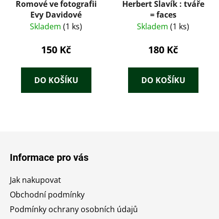
Romové ve fotografii
Herbert Slavík : tváře
Evy Davidové
= faces
Skladem
(1 ks)
Skladem
(1 ks)
150 Kč
180 Kč
DO KOŠÍKU
DO KOŠÍKU
Z
á
Informace pro vás
p
a
Jak nakupovat
t
Obchodní podmínky
í
Podmínky ochrany osobních údajů