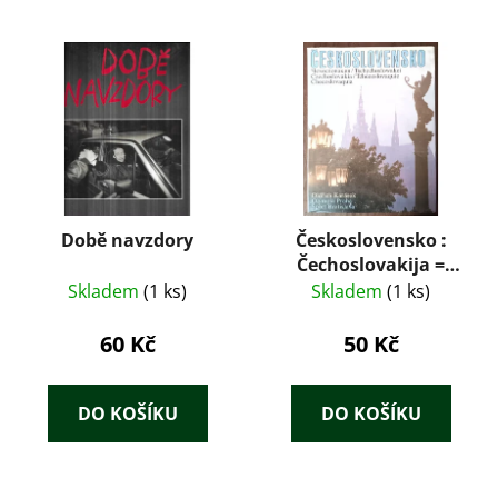
Době navzdory
Československo :
Čechoslovakija =
Tschechoslowakei =
Skladem
(1 ks)
Skladem
(1 ks)
Czechoslovakia =
Tchécoslovaquie =
60 Kč
50 Kč
Checoslovaquia
DO KOŠÍKU
DO KOŠÍKU