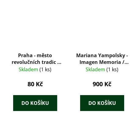
Praha - město
Mariana Yampolsky -
revolučních tradic :
Imagen Memoria /
Praga - gorod
Image-Memory
Skladem
(1 ks)
Skladem
(1 ks)
revoljucionnych
tradicij = Prag - Stadt
80 Kč
900 Kč
revolutionärer
Traditionen = Prague
- city of revolutionary
DO KOŠÍKU
DO KOŠÍKU
traditions