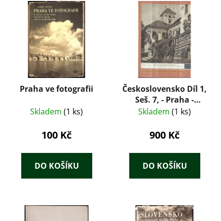
Praha ve fotografii
Československo Díl 1,
Seš. 7, - Praha -
Předměstí a okolí
Skladem
(1 ks)
Skladem
(1 ks)
Prahy - Přírodní,
umělecké a historické
100 Kč
900 Kč
památnosti
DO KOŠÍKU
DO KOŠÍKU