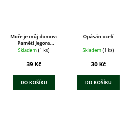
Moře je můj domov:
Opásán ocelí
Paměti Jegora
Kasatkina – Igor
Skladem
(1 ks)
Skladem
(1 ks)
Vsevoložskij (1960)
39 Kč
30 Kč
DO KOŠÍKU
DO KOŠÍKU