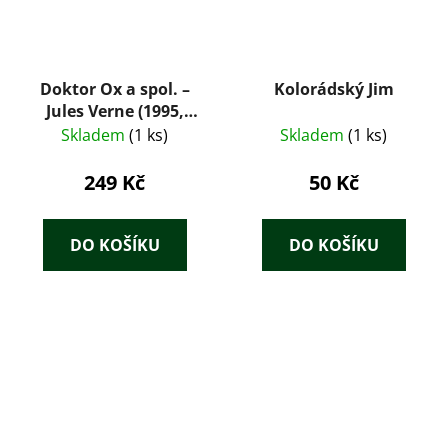
Doktor Ox a spol. –
Kolorádský Jim
Jules Verne (1995,
Mustang)
Skladem
(1 ks)
Skladem
(1 ks)
249 Kč
50 Kč
DO KOŠÍKU
DO KOŠÍKU