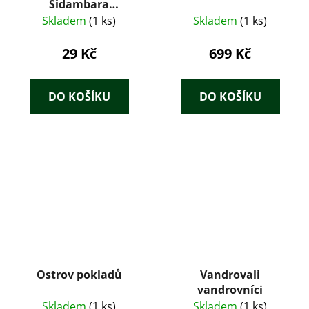
Sidambara
Ragunadan
Skladem
(1 ks)
Skladem
(1 ks)
29 Kč
699 Kč
DO KOŠÍKU
DO KOŠÍKU
Ostrov pokladů
Vandrovali
vandrovníci
Skladem
(1 ks)
Skladem
(1 ks)