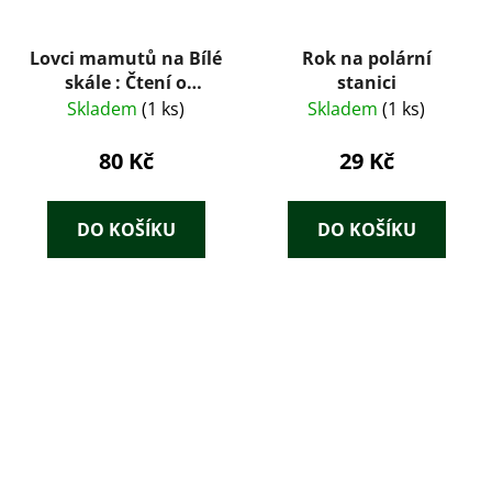
Lovci mamutů na Bílé
Rok na polární
skále : Čtení o
stanici
praobyvatelích země
Skladem
(1 ks)
Skladem
(1 ks)
České
80 Kč
29 Kč
DO KOŠÍKU
DO KOŠÍKU