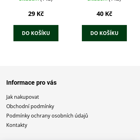
29 Kč
40 Kč
DO KOŠÍKU
DO KOŠÍKU
Z
á
Informace pro vás
p
a
Jak nakupovat
t
Obchodní podmínky
í
Podmínky ochrany osobních údajů
Kontakty